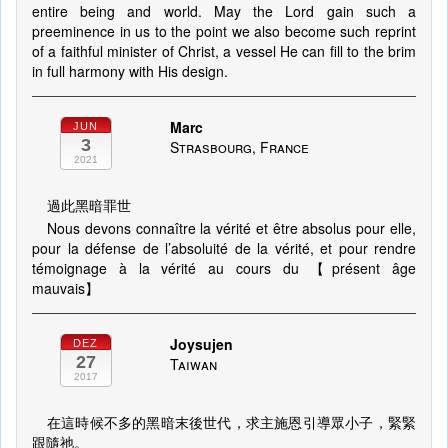
entire being and world. May the Lord gain such a
preeminence in us to the point we also become such reprint
of a faithful minister of Christ, a vessel He can fill to the brim
in full harmony with His design.
Marc
JUN
3
Strasbourg, France
2021
過此黑暗罪世
Nous devons connaître la vérité et être absolus pour elle,
pour la défense de l’absoluité de la vérité, et pour rendre
témoignage à la vérité au cours du 【présent âge
mauvais】
Joysujen
DEZ
27
Taiwan
2017
在這時候不多的黑暗末後世代，求主施恩引導眾小子，緊緊
跟隨祂。