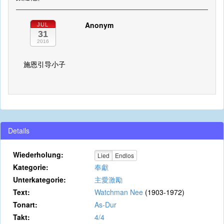
Anonym
JUL
31
2016
施恩引导小子
Details
Wiederholung:
Lied
Endlos
Kategorie:
奉獻
Unterkategorie:
主愛激勵
Text:
Watchman Nee
(1903-1972)
Tonart:
As-Dur
Takt:
4/4