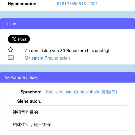
Hymnencode:
51612165561612321
Teilen
Zu den Listen von 30 Benutzern hinzugefügt
Mit einem Freund teilen
Verwandte Lieder
Sprachen:
Englisch
,
hymn.lang.sinhala
,
诗歌(简)
Siehe auch:
神福音的目的
如此生活，絕不後悔