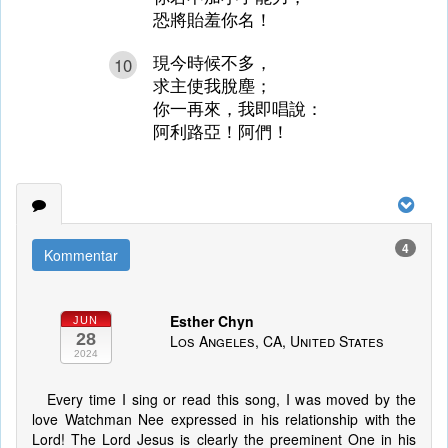
恐將貽羞你名！
現今時候不多，
10
求主使我脫塵；
你一再來，我即唱說：
阿利路亞！阿們！
4
Kommentar
Esther Chyn
JUN
28
Los Angeles, CA, United States
2024
Every time I sing or read this song, I was moved by the
love Watchman Nee expressed in his relationship with the
Lord! The Lord Jesus is clearly the preeminent One in his