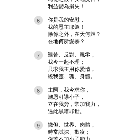
利益變為損失！
你是我的安慰，
6
我的恩主耶穌！
除你之外，在天何歸？
在地何所愛慕？
艱苦、反對、飄零，
7
我今一起不理；
只求我主用你愛情，
繞我靈、魂、身體。
主阿，我今求你，
8
施恩引導小子，
立在我旁，常加我力，
過此黑暗罪世。
撒但、世界、肉體，
9
時常試探、欺凌；
你若不加小子能力，