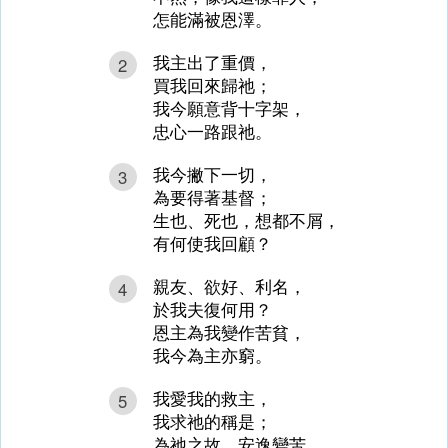
怎能滿被恩澤。
我主出了重價，
2
買我回來歸祂；
我今願意背十字架，
忠心一路跟祂。
我今撇下一切，
3
為要得著基督；
生也、死也，想都不屑，
有何使我回顧？
親友、欲好、利名，
4
於我夫復何用？
恩主為我變作苦貧，
我今為主亦窮。
我愛我的救主，
5
我求祂的稱是；
為祂之故，安逸變苦，