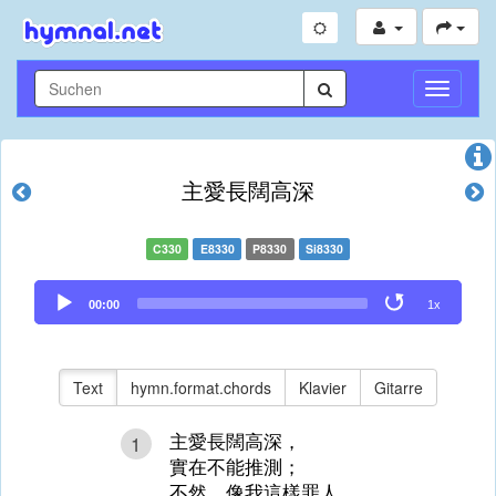
Navigati
umschal
主愛長闊高深
C330
E8330
P8330
Si8330
Audio
00:00
1x
Player
Text
hymn.format.chords
Klavier
Gitarre
主愛長闊高深，
1
實在不能推測；
不然，像我這樣罪人，