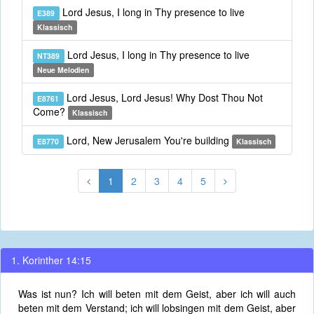
Lord Jesus, I long in Thy presence to live
E389
Klassisch
Lord Jesus, I long in Thy presence to live
NT389
Neue Melodien
Lord Jesus, Lord Jesus! Why Dost Thou Not
E8761
Come?
Klassisch
Lord, New Jerusalem You're building
E8770
Klassisch
1
2
3
4
5
1. Korinther 14:15
Was ist nun? Ich will beten mit dem Geist, aber ich will auch
beten mit dem Verstand; ich will lobsingen mit dem Geist, aber