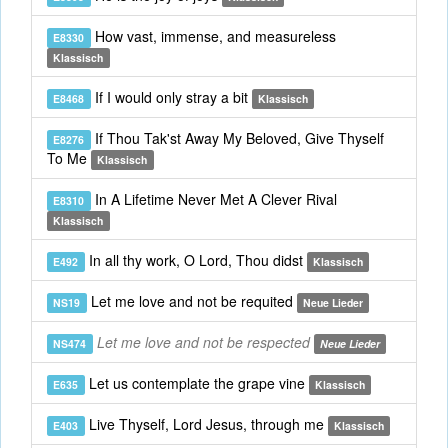
How vast, immense, and measureless
E8330
Klassisch
If I would only stray a bit
E8468
Klassisch
If Thou Tak'st Away My Beloved, Give Thyself
E8276
To Me
Klassisch
In A Lifetime Never Met A Clever Rival
E8310
Klassisch
In all thy work, O Lord, Thou didst
E492
Klassisch
Let me love and not be requited
NS19
Neue Lieder
Let me love and not be respected
NS474
Neue Lieder
Let us contemplate the grape vine
E635
Klassisch
Live Thyself, Lord Jesus, through me
E403
Klassisch