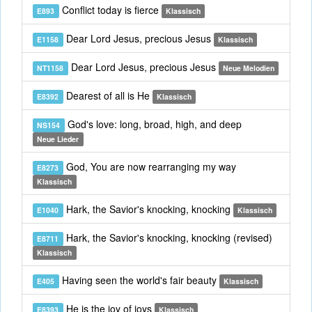
Conflict today is fierce
E893
Klassisch
Dear Lord Jesus, precious Jesus
E1158
Klassisch
Dear Lord Jesus, precious Jesus
NT1158
Neue Melodien
Dearest of all is He
E8392
Klassisch
God's love: long, broad, high, and deep
NS154
Neue Lieder
God, You are now rearranging my way
E8273
Klassisch
Hark, the Savior's knocking, knocking
E1040
Klassisch
Hark, the Savior's knocking, knocking (revised)
E8711
Klassisch
Having seen the world's fair beauty
E405
Klassisch
He is the joy of joys
E8393
Klassisch