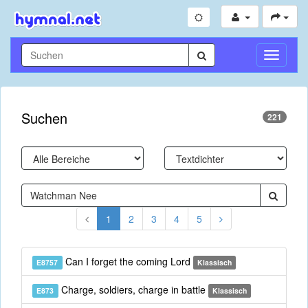
Navigati
umschal
Suchen
221
1
2
3
4
5
Can I forget the coming Lord
E8757
Klassisch
Charge, soldiers, charge in battle
E873
Klassisch