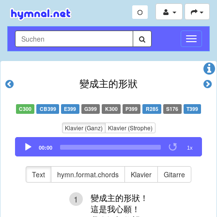
Navigati
umschal
變成主的形狀
C300
CB399
E399
G399
K300
P399
R285
S176
T399
Klavier (Ganz)
Klavier (Strophe)
Audio
00:00
1x
Player
Text
hymn.format.chords
Klavier
Gitarre
變成主的形狀！
1
這是我心願！