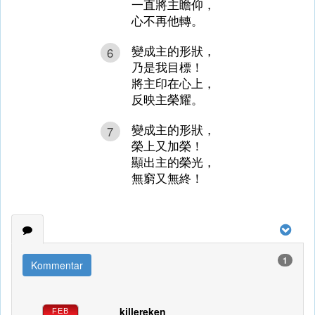
一直將主瞻仰，
心不再他轉。
變成主的形狀，
6
乃是我目標！
將主印在心上，
反映主榮耀。
變成主的形狀，
7
榮上又加榮！
顯出主的榮光，
無窮又無終！
1
Kommentar
killereken
FEB