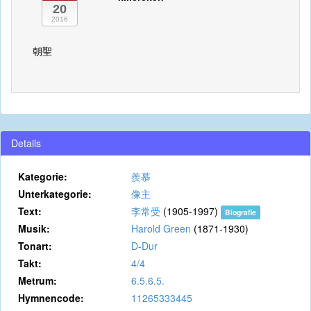
20
2016
朝聖
Details
Kategorie:
羨慕
Unterkategorie:
像主
Text:
李常受
(1905-1997)
Biografie
Musik:
Harold Green
(1871-1930)
Tonart:
D-Dur
Takt:
4/4
Metrum:
6.5.6.5.
Hymnencode:
11265333445