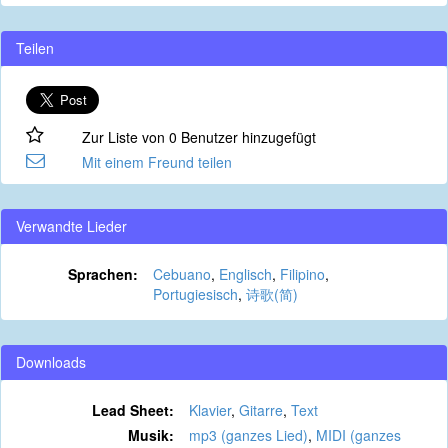
Teilen
Zur Liste von 0 Benutzer hinzugefügt
Mit einem Freund teilen
Verwandte Lieder
Sprachen:
Cebuano
,
Englisch
,
Filipino
,
Portugiesisch
,
诗歌(简)
Downloads
Lead Sheet:
Klavier
,
Gitarre
,
Text
Musik:
mp3 (ganzes Lied)
,
MIDI (ganzes