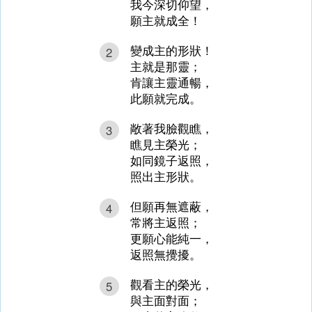
我今深切仰望，
願主就成全！
變成主的形狀！
2
主就是那靈；
肯讓主靈通暢，
此願就完成。
敞著我臉觀瞧，
3
瞧見主榮光；
如同鏡子返照，
照出主形狀。
但願再無遮蔽，
4
常將主返照；
更願心能純一，
返照無攪擾。
觀看主的榮光，
5
與主面對面；