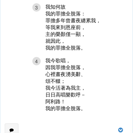
我知何故
3
我的罪擔全脫落：
罪擔多年曾晝夜纏累我，
等我來到恩座前，
主的榮顏僅一顯，
就因此，
我的罪擔全脫落。
我今歌唱，
4
因我罪擔全脫落，
心裡晝夜湧美辭、
頌不輟；
我今活著為我主，
日日高唱樂歡呼－
阿利路！
我的罪擔全脫落。