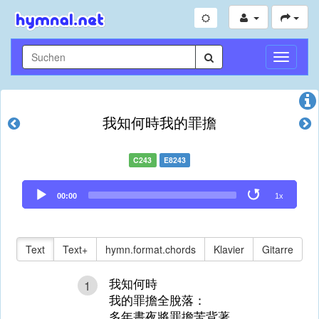
Navigati
umschal
我知何時我的罪擔
C243
E8243
Audio
00:00
1x
Player
Text
Text+
hymn.format.chords
Klavier
Gitarre
我知何時
1
我的罪擔全脫落：
多年晝夜將罪擔苦背著，