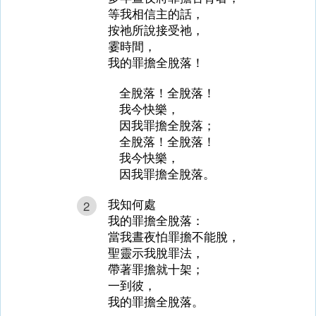
等我相信主的話，
按祂所說接受祂，
霎時間，
我的罪擔全脫落！
全脫落！全脫落！
我今快樂，
因我罪擔全脫落；
全脫落！全脫落！
我今快樂，
因我罪擔全脫落。
我知何處
2
我的罪擔全脫落：
當我晝夜怕罪擔不能脫，
聖靈示我脫罪法，
帶著罪擔就十架；
一到彼，
我的罪擔全脫落。