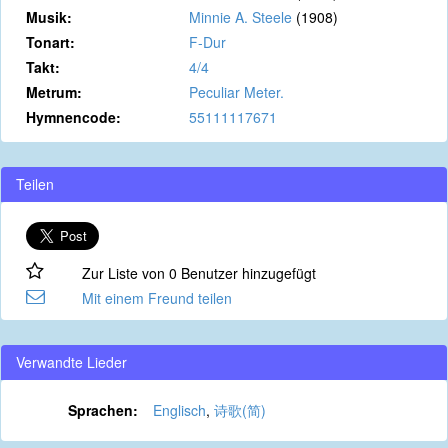
Musik:
Minnie A. Steele
(1908)
Tonart:
F-Dur
Takt:
4/4
Metrum:
Peculiar Meter.
Hymnencode:
55111117671
Teilen
Zur Liste von 0 Benutzer hinzugefügt
Mit einem Freund teilen
Verwandte Lieder
Sprachen:
Englisch
,
诗歌(简)