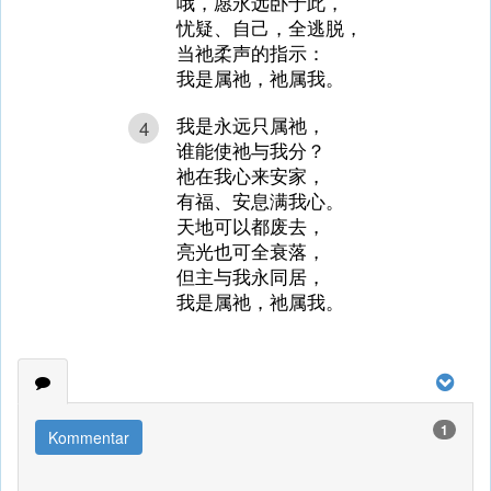
哦，愿永远卧于此，
忧疑、自己，全逃脱，
当祂柔声的指示：
我是属祂，祂属我。
我是永远只属祂，
4
谁能使祂与我分？
祂在我心来安家，
有福、安息满我心。
天地可以都废去，
亮光也可全衰落，
但主与我永同居，
我是属祂，祂属我。
1
Kommentar