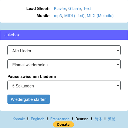
Lead Sheet:
Klavier
,
Gitarre
,
Text
Musik:
mp3
,
MIDI (Lied)
,
MIDI (Melodie)
Jukebox
Pause zwischen Liedern:
Wiedergabe starten
Kontakt
Englisch
Französisch
Deutsch
简体
繁體