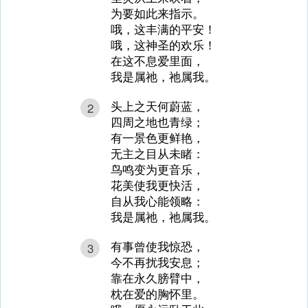
为要如此来指示。
哦，这丰满的平安！
哦，这神圣的欢乐！
在这不息爱里面，
我是属祂，祂属我。
头上之天何蔚蓝，
2
四周之地也青绿；
有一景色更鲜艳，
无主之目从未睹：
鸟鸣变为更音乐，
花美使我更快活，
自从我心能领略：
我是属祂，祂属我。
有事曾使我惊恐，
3
今不再扰我安息；
靠在永久膀臂中，
枕在爱的胸怀里。