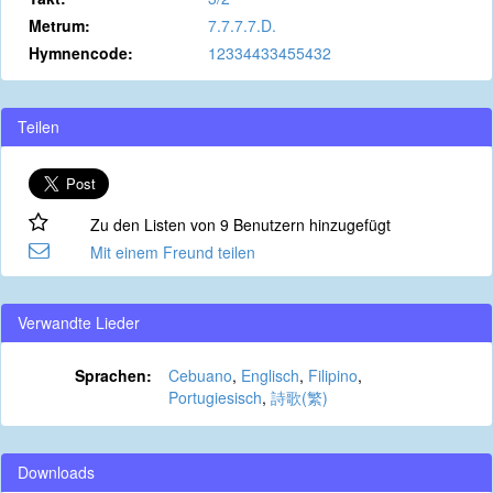
Metrum:
7.7.7.7.D.
Hymnencode:
12334433455432
Teilen
Zu den Listen von 9 Benutzern hinzugefügt
Mit einem Freund teilen
Verwandte Lieder
Sprachen:
Cebuano
,
Englisch
,
Filipino
,
Portugiesisch
,
詩歌(繁)
Downloads