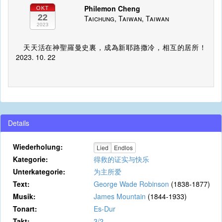
Philemon Cheng
OKT
22
Taichung, Taiwan, Taiwan
2023
天天活在神聖羅曼史裏，成為新耶路撒冷，相互的居所！
2023. 10. 22
Details
Wiederholung:
Lied
Endlos
Kategorie:
得救的证实与快乐
Unterkategorie:
为主所爱
Text:
George Wade Robinson
(1838-1877)
Musik:
James Mountain
(1844-1933)
Tonart:
Es-Dur
Takt:
3/2