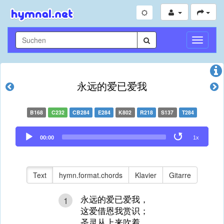
Navigati
umschal
永远的爱已爱我
B168
C232
CB284
E284
K802
R218
S137
T284
Audio
00:00
1x
Player
Text
hymn.format.chords
Klavier
Gitarre
永远的爱已爱我，
1
这爱借恩我赏识；
圣灵从上来吹着，