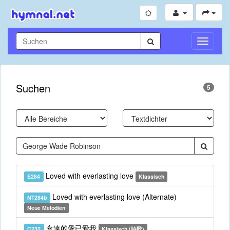
Navigati
umschal
Suchen
5
Loved with everlasting love
E284
Klassisch
Loved with everlasting love (Alternate)
NT284b
Neue Melodien
永遠的愛已愛我
C232
Klassisch (詩歌)