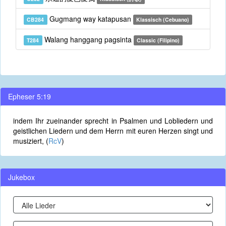
Gugmang way katapusan
CB284
Klassisch (Cebuano)
Walang hanggang pagsinta
T284
Classic (Filipino)
Epheser 5:19
indem Ihr zueinander sprecht in Psalmen und Lobliedern und
geistlichen Liedern und dem Herrn mit euren Herzen singt und
musiziert, (
RcV
)
Jukebox