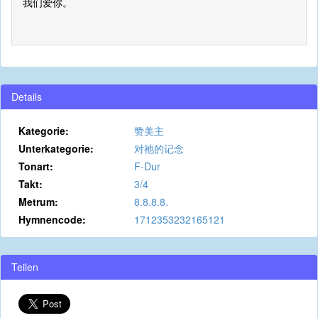
我们爱你。
Details
Kategorie:
赞美主
Unterkategorie:
对祂的记念
Tonart:
F-Dur
Takt:
3/4
Metrum:
8.8.8.8.
Hymnencode:
1712353232165121
Teilen