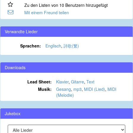
Zu den Listen von 10 Benutzern hinzugefügt
Mit einem Freund teilen
Verwandte Lieder
Sprachen:
Englisch
,
詩歌(繁)
Downloads
Lead Sheet:
Klavier
,
Gitarre
,
Text
Musik:
Gesang
,
mp3
,
MIDI (Lied)
,
MIDI
(Melodie)
Jukebox