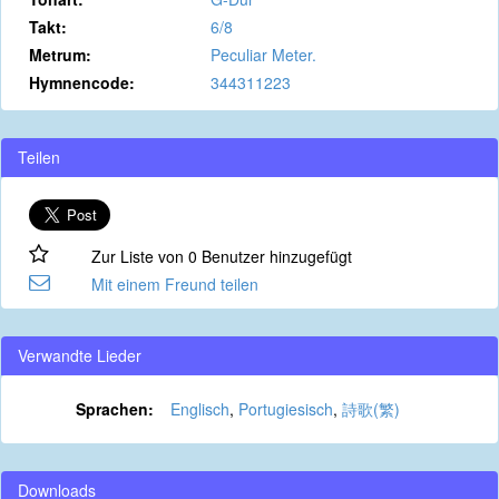
Takt:
6/8
Metrum:
Peculiar Meter.
Hymnencode:
344311223
Teilen
Zur Liste von 0 Benutzer hinzugefügt
Mit einem Freund teilen
Verwandte Lieder
Sprachen:
Englisch
,
Portugiesisch
,
詩歌(繁)
Downloads