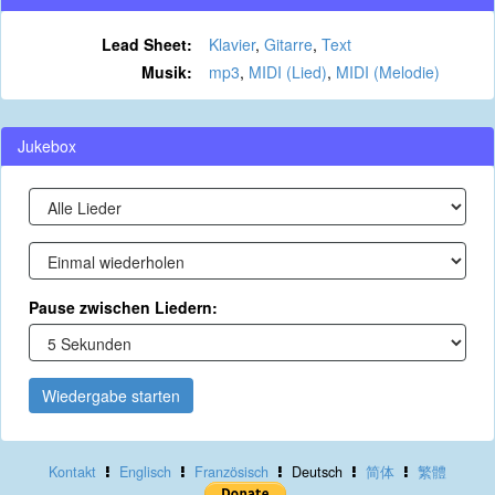
Lead Sheet:
Klavier
,
Gitarre
,
Text
Musik:
mp3
,
MIDI (Lied)
,
MIDI (Melodie)
Jukebox
Pause zwischen Liedern:
Wiedergabe starten
Kontakt
Englisch
Französisch
Deutsch
简体
繁體