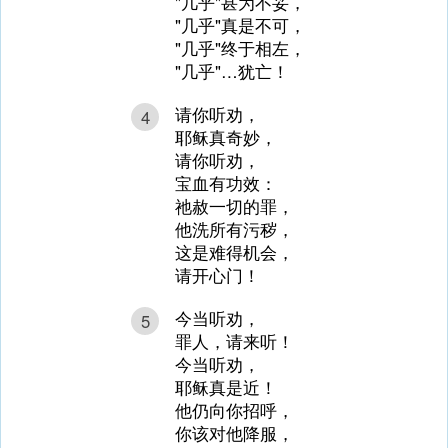
"几乎"甚为不妥，
"几乎"真是不可，
"几乎"终于相左，
"几乎"…犹亡！
请你听劝，
4
耶稣真奇妙，
请你听劝，
宝血有功效：
祂赦一切的罪，
他洗所有污秽，
这是难得机会，
请开心门！
今当听劝，
5
罪人，请来听！
今当听劝，
耶稣真是近！
他仍向你招呼，
你该对他降服，