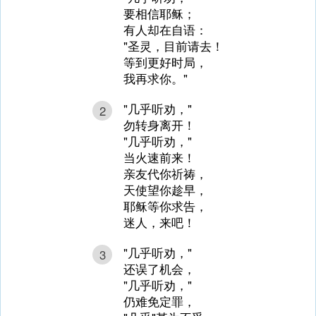
要相信耶稣；
有人却在自语：
"圣灵，目前请去！
等到更好时局，
我再求你。"
"几乎听劝，"
2
勿转身离开！
"几乎听劝，"
当火速前来！
亲友代你祈祷，
天使望你趁早，
耶稣等你求告，
迷人，来吧！
"几乎听劝，"
3
还误了机会，
"几乎听劝，"
仍难免定罪，