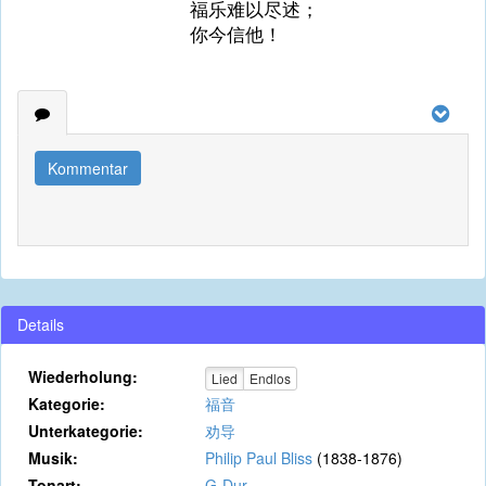
福乐难以尽述；
你今信他！
Kommentar
Details
Wiederholung:
Lied
Endlos
Kategorie:
福音
Unterkategorie:
劝导
Musik:
Philip Paul Bliss
(1838-1876)
Tonart:
G-Dur