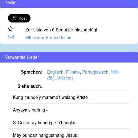
Teilen
Zur Liste von 0 Benutzer hinzugefügt
Mit einem Freund teilen
Verwandte Lieder
Sprachen:
Englisch
,
Filipino
,
Portugiesisch
,
詩歌
(繁)
,
诗歌(简)
Siehe auch:
Kung mundo’y matamo’t walang Kristo
Anyaya’y narinig -
Si Cristo ray imong gikin’hanglan
May punoan nangutanang Jesus