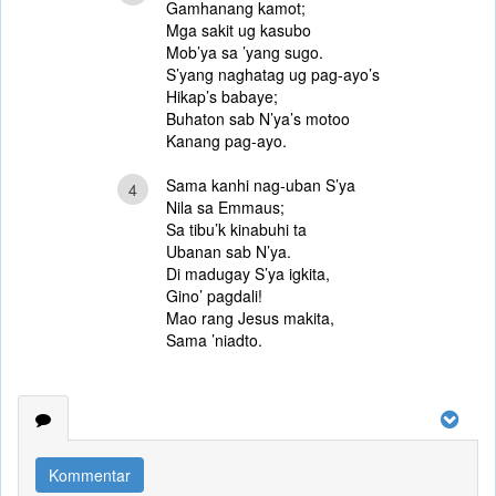
Gamhanang kamot;
Mga sakit ug kasubo
Mob’ya sa ’yang sugo.
S’yang naghatag ug pag-ayo’s
Hikap’s babaye;
Buhaton sab N’ya’s motoo
Kanang pag-ayo.
Sama kanhi nag-uban S’ya
4
Nila sa Emmaus;
Sa tibu’k kinabuhi ta
Ubanan sab N’ya.
Di madugay S’ya igkita,
Gino’ pagdali!
Mao rang Jesus makita,
Sama ’niadto.
Kommentar