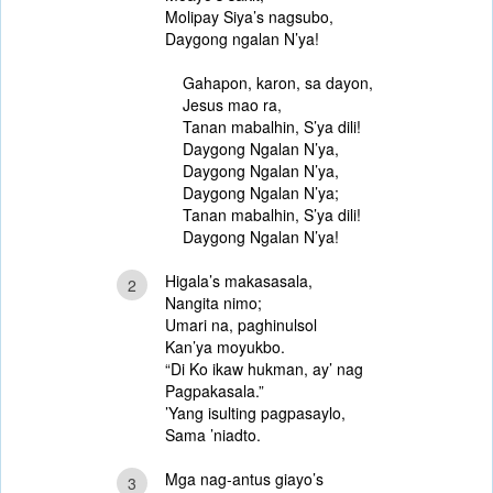
Molipay Siya’s nagsubo,
Daygong ngalan N’ya!
Gahapon, karon, sa dayon,
Jesus mao ra,
Tanan mabalhin, S’ya dili!
Daygong Ngalan N’ya,
Daygong Ngalan N’ya,
Daygong Ngalan N’ya;
Tanan mabalhin, S’ya dili!
Daygong Ngalan N’ya!
Higala’s makasasala,
2
Nangita nimo;
Umari na, paghinulsol
Kan’ya moyukbo.
“Di Ko ikaw hukman, ay’ nag
Pagpakasala.”
’Yang isulting pagpasaylo,
Sama ’niadto.
Mga nag-antus giayo’s
3