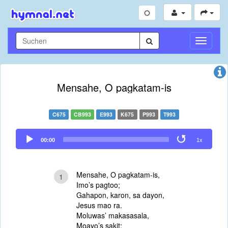
Navigati
umschal
Mensahe, O pagkatam-is
C675
CB993
E993
K675
P993
T993
Audio
00:00
1x
Player
Mensahe, O pagkatam-is,
1
Imo’s pagtoo;
Gahapon, karon, sa dayon,
Jesus mao ra.
Moluwas’ makasasala,
Moayo’s sakit;