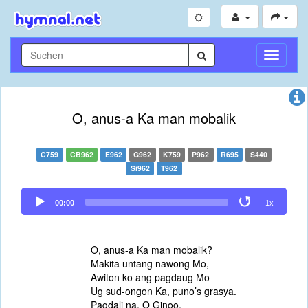
Navigati
umschal
O, anus-a Ka man mobalik
C759
CB962
E962
G962
K759
P962
R695
S440
Si962
T962
Audio
00:00
1x
Player
O, anus-a Ka man mobalik?
Makita untang nawong Mo,
Awiton ko ang pagdaug Mo
Ug sud-ongon Ka, puno’s grasya.
Pagdali na, O Ginoo,