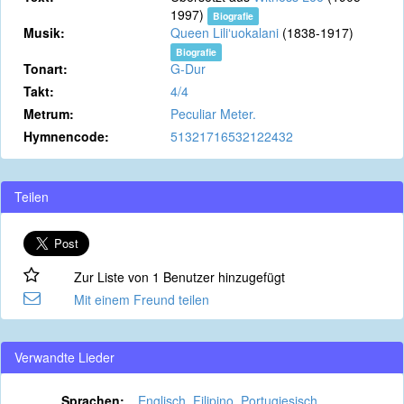
1997)
Biografie
Musik:
Queen Liliʻuokalani
(1838-1917)
Biografie
Tonart:
G-Dur
Takt:
4/4
Metrum:
Peculiar Meter.
Hymnencode:
51321716532122432
Teilen
Zur Liste von 1 Benutzer hinzugefügt
Mit einem Freund teilen
Verwandte Lieder
Sprachen:
Englisch
,
Filipino
,
Portugiesisch
,