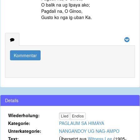
O balik na ug lipaya ako;
Pagdali na, O Ginoo,
Gusto ko nga ig-uban Ka.
Kommentar
Details
Wiederholung:
Lied
Endlos
Kategorie:
PAGLAUM SA HIMAYA
Unterkategorie:
NANGANDOY UG NAG-AMPO
Text:
Übersetzt aus
Witness Lee
(1905-