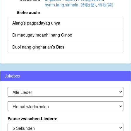
hymn.lang.sinhala
,
詩歌(繁)
,
诗歌(简)
Siehe auch:
Alang’s pagpadayag unya
Di madugay moanhi nang Ginoo
Duol nang gingharian’s Dios
Jukebox
Pause zwischen Liedern: