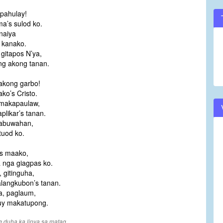
 pahulay!
ma’s sulod ko.
inaiya
 kanako.
gitapos N’ya,
ng akong tanan.
akong garbo!
o’s Cristo.
makapaulaw,
plikar’s tanan.
abuwahan,
tuod ko.
us maako,
 nga giagpas ko.
 gitinguha,
langkubon’s tanan.
a, paglaum,
uy makatupong.
g duha ka linya sa matag