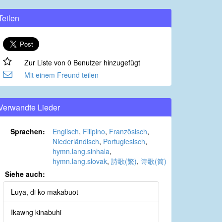
Teilen
Zur Liste von 0 Benutzer hinzugefügt
Mit einem Freund teilen
Verwandte Lieder
Sprachen:
Englisch
,
Filipino
,
Französisch
,
Niederländisch
,
Portugiesisch
,
hymn.lang.sinhala
,
hymn.lang.slovak
,
詩歌(繁)
,
诗歌(简)
Siehe auch:
Luya, di ko makabuot
Ikawng kinabuhi