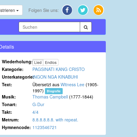
strieren
Folgen Sie uns:
Details
Wiederholung:
Lied
Endlos
Kategorie:
PAGSINATI KANG CRISTO
Unterkategorie:
INGON NGA KINABUHI
Text:
Übersetzt aus
Witness Lee
(1905-
1997)
Biografie
Musik:
Thomas Campbell
(1777-1844)
Tonart:
G-Dur
Takt:
4/4
Metrum:
8.8.8.8.8.8. with repeat.
Hymnencode:
1123546721