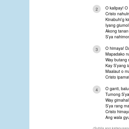
O kalipay! O
2
Cristo nahul
Kinabuhi’g k
Iyang giumol
Akong tanan 
S’ya nahimo
O himaya! D
3
Mapadako nak
Way butang 
Kay S’yang ia
Maalaut o m
Cristo ipama
O ganti, bal
4
Tumong S’ya
Way gimahal,
S’ya rang ma
Cristo himay
Ang wala gy
(Sublia ang katapusan