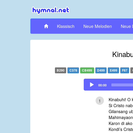
Klassisch
Neue Melodien
Neue 
Kinabu
B290
C378
CB499
D499
E499
F87
Audio
00:00
Player
Kinabuhi! O 
1
Si Cristo nab
Gilansang u
Mahimayaong
Karon di ako
Kondi’s Crist