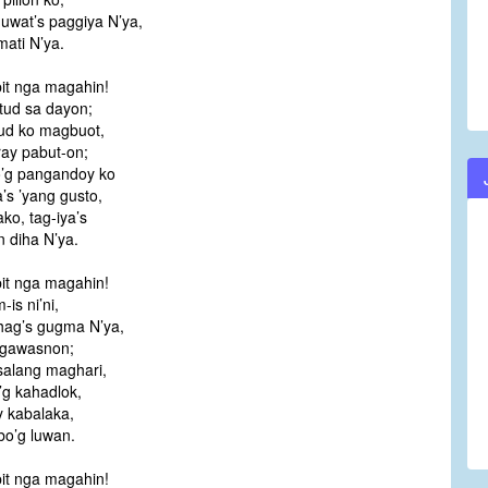
wat’s paggiya N’ya,
ati N’ya.
it nga magahin!
tud sa dayon;
ud ko magbuot,
ray pabut-on;
o’g pangandoy ko
s ’yang gusto,
ko, tag-iya’s
 diha N’ya.
it nga magahin!
-is ni’ni,
hag’s gugma N’ya,
 gawasnon;
alang maghari,
g kahadlok,
 kabalaka,
o’g luwan.
it nga magahin!