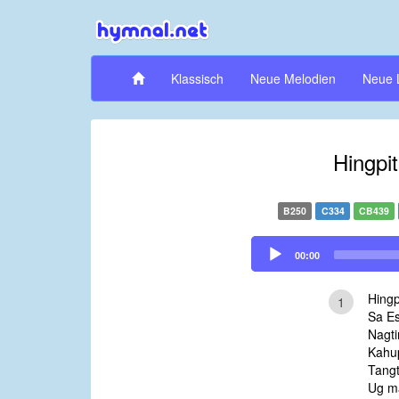
Klassisch
Neue Melodien
Neue 
Hingpi
B250
C334
CB439
Audio
00:00
Player
Hingp
1
Sa Es
Nagti
Kahu
Tang
Ug m