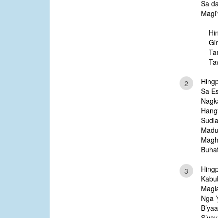
Sa d
Magl
Hi
Gi
Ta
Ta
Hingp
2
Sa Es
Nagk
Hang
Sudl
Madug
Magh
Buha
Hingp
3
Kabub
Magl
Nga ’
B’yaa
S’yay