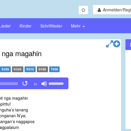
Anmelden/Regi
Lieder
Kinder
Schriftlieder
Mehr
t nga magahin
E439
K334
R310
S188
T439
Use
1x
Up/Down
Arrow
it nga magahin
keys
piritu!
to
nguha’s tanang
increase
pnganan N’ya;
or
tangan’s naggapos
decrease
agpalalum
volume.