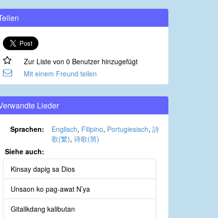
Teilen
Zur Liste von 0 Benutzer hinzugefügt
Mit einem Freund teilen
Verwandte Lieder
Sprachen:
Englisch
,
Filipino
,
Portugiesisch
,
詩
歌(繁)
,
诗歌(简)
Siehe auch:
Kinsay dapig sa Dios
Unsaon ko pag-awat N’ya
Gitalikdang kalibutan