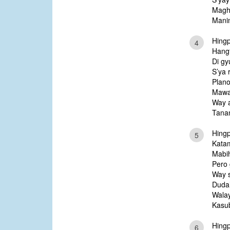
Maghu
Manim
Hingp
4
Hang
Di gy
S’ya 
Plan
Mawa’
Way a
Tanan
Hingp
5
Katam
Mabi
Pero
Way s
Duda’
Walay
Kasub
Hingp
6