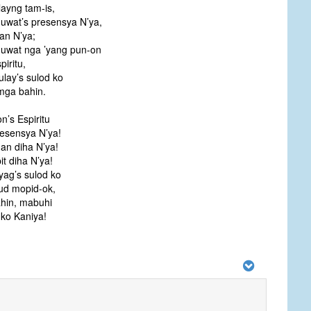
ayng tam-is,
wat’s presensya N’ya,
lan N’ya;
uwat nga ’yang pun-on
piritu,
lay’s sulod ko
mga bahin.
n’s Espiritu
esensya N’ya!
an diha N’ya!
it diha N’ya!
ag’s sulod ko
ud mopid-ok,
hin, mabuhi
ko Kaniya!