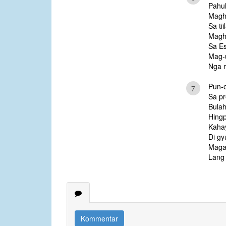
Pahul
Maghu
Sa tii
Magh
Sa Es
Mag-u
Nga 
Pun-o
7
Sa pr
Bulah
Hingp
Kahay
Di gy
Maga
Lang 
Kommentar