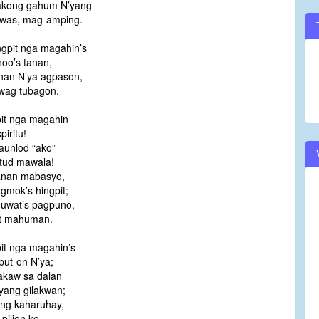
akong gahum N’yang
’was, mag-amping.
ngpit nga magahin’s
noo’s tanan,
nan N’ya agpason,
wag tubagon.
it nga magahin
piritu!
aunlod “ako”
tud mawala!
anan mabasyo,
mok’s hingpit;
uwat’s pagpuno,
t mahuman.
it nga magahin’s
ut-on N’ya;
akaw sa dalan
yang gilakwan;
ng kaharuhay,
 pilion ko,