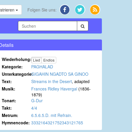
strieren
Folgen Sie uns:
Details
Wiederholung:
Lied
Endlos
Kategorie:
PAGHALAD
Unterkategorie:
GIGAHIN NGADTO SA GINOO
Text:
Streams in the Desert
, adapted
Musik:
Frances Ridley Havergal
(1836-
1879)
Tonart:
G-Dur
Takt:
4/4
Metrum:
6.5.6.5.D. mit Refrain.
Hymnencode:
3332164321752343121765