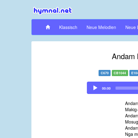
Klassisch
Neue Melodien
Neue 
Andam k
C670
CB1044
E10
Audio
00:00
Player
Andam
Makig-
Andam
Mosug
Andam
Nga m