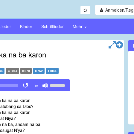
Anmelden/Regi
Lieder
Kinder
Schriftlieder
Mehr
a na ba karon
44
G1044
K670
R762
T1044
Use
1x
Up/Down
Arrow
 ka na ba karon
keys
atubang sa Dios?
to
 ka na ba karon
increase
at Niya?
or
 na ba, andam na ba,
decrease
osugat N’ya?
volume.