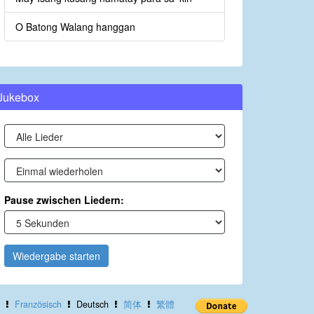
O Batong Walang hanggan
Jukebox
Pause zwischen Liedern:
Wiedergabe starten
Französisch
Deutsch
简体
繁體