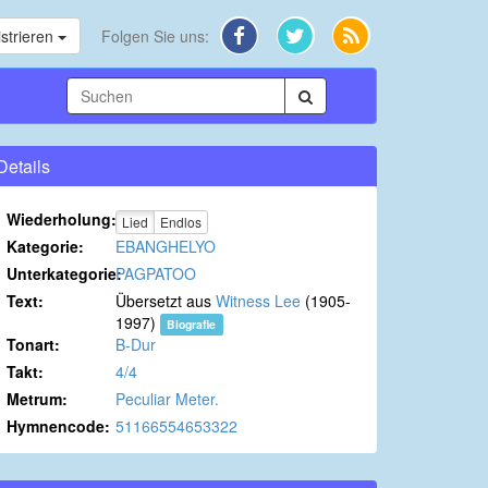
strieren
Folgen Sie uns:
Details
Wiederholung:
Lied
Endlos
Kategorie:
EBANGHELYO
Unterkategorie:
PAGPATOO
Text:
Übersetzt aus
Witness Lee
(1905-
1997)
Biografie
Tonart:
B-Dur
Takt:
4/4
Metrum:
Peculiar Meter.
Hymnencode:
51166554653322