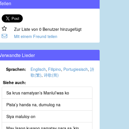
Teilen
Zur Liste von 0 Benutzer hinzugefügt
Mit einem Freund teilen
Verwandte Lieder
Sprachen:
Englisch
,
Filipino
,
Portugiesisch
,
詩
歌(繁)
,
诗歌(简)
Siehe auch:
Sa krus namatyan’s Manlul’was ko
Pista’y handa na, dumulog na
Siya maluloy-on
May Isang kusang namatay para sa ’kin