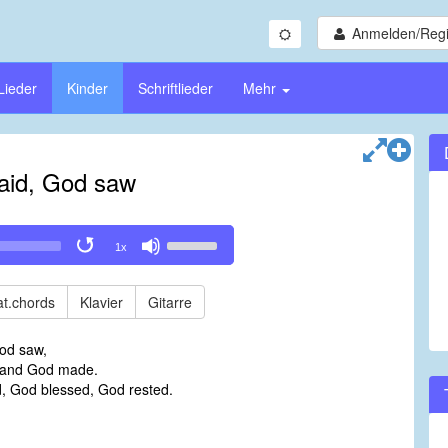
Anmelden/Regi
Lieder
Kinder
Schriftlieder
Mehr
aid, God saw
Use
1x
Up/Down
Arrow
keys
t.chords
Klavier
Gitarre
to
increase
od saw,
or
 and God made.
decrease
, God blessed, God rested.
volume.