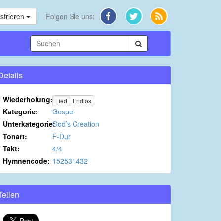
strieren
Folgen Sie uns:
Details
Wiederholung:
Lied
Endlos
Kategorie:
Gospel
Unterkategorie:
God’s Creation
Tonart:
F-Dur
Takt:
4/4
Hymnencode:
152531432
Teilen