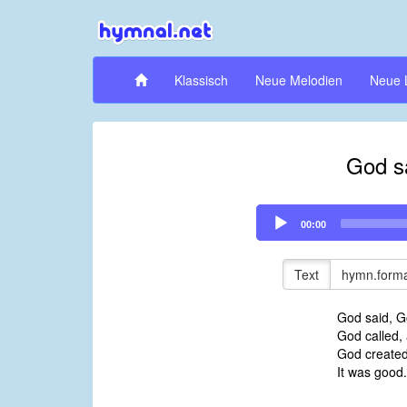
Klassisch
Neue Melodien
Neue 
God s
Audio
00:00
Player
Text
hymn.forma
God said, G
God called,
God created
It was good.