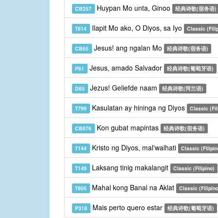
Huypan Mo unta, Ginoo
CB257
经典诗歌(宿务语)
Ilapit Mo ako, O Diyos, sa Iyo
T614
Classic (Fili
Jesus! ang ngalan Mo
CB65
经典诗歌(宿务语)
Jesus, amado Salvador
P61
经典诗歌(葡萄牙语)
Jezus! Geliefde naam
D65
经典诗歌(菏兰语)
Kasulatan ay hininga ng Diyos
T799
Classic (Fil
Kon gubat mapintas
CB876
经典诗歌(宿务语)
Kristo ng Diyos, mal'walhati
T144
Classic (Filipin
Laksang tinig makalangit
T149
Classic (Filipino)
Mahal kong Banal na Aklat
T805
Classic (Filipin
Mais perto quero estar
P318
经典诗歌(葡萄牙语)