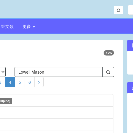
经文歌
更多
126
3
4
5
6
ilipino)