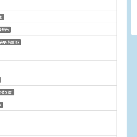
)
宿务语)
诗歌(菏兰语)
葡萄牙语)
)