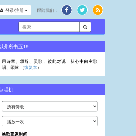
登录/注册
跟随我们：
以弗所书五19
用诗章、颂辞、灵歌，彼此对说，从心中向主歌
唱、颂咏 （
恢复本
）
点唱机
换歌延迟时间