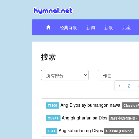
经典诗歌
新调
新歌
儿童
搜索
2
Ang Diyos ay bumangon nawa
T1100
Classic (F
Ang gingharian sa Dios
CB941
经典诗歌(宿务语)
Ang kaharian ng Diyos
T941
Classic (Filipino)