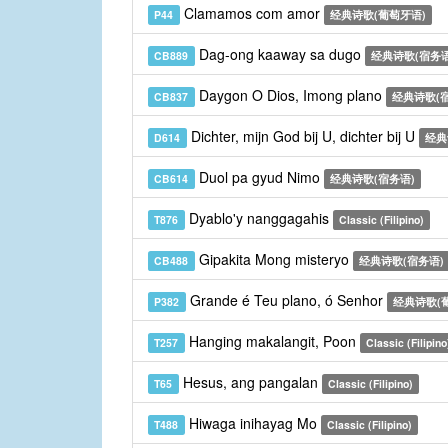
Clamamos com amor
P44
经典诗歌(葡萄牙语)
Dag-ong kaaway sa dugo
CB889
经典诗歌(宿务语
Daygon O Dios, Imong plano
CB837
经典诗歌(
Dichter, mijn God bij U, dichter bij U
D614
经典
Duol pa gyud Nimo
CB614
经典诗歌(宿务语)
Dyablo'y nanggagahis
T876
Classic (Filipino)
Gipakita Mong misteryo
CB488
经典诗歌(宿务语)
Grande é Teu plano, ó Senhor
P382
经典诗歌(
Hanging makalangit, Poon
T257
Classic (Filipino
Hesus, ang pangalan
T65
Classic (Filipino)
Hiwaga inihayag Mo
T488
Classic (Filipino)