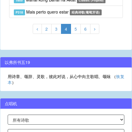
T805
Classic (Filipino)
Mais perto quero estar
P318
经典诗歌(葡萄牙语)
2
3
4
5
6
以弗所书五19
用诗章、颂辞、灵歌，彼此对说，从心中向主歌唱、颂咏 （
恢复
本
）
点唱机