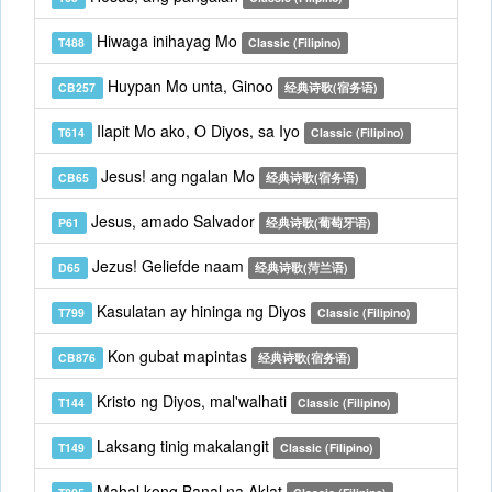
Hiwaga inihayag Mo
T488
Classic (Filipino)
Huypan Mo unta, Ginoo
CB257
经典诗歌(宿务语)
Ilapit Mo ako, O Diyos, sa Iyo
T614
Classic (Filipino)
Jesus! ang ngalan Mo
CB65
经典诗歌(宿务语)
Jesus, amado Salvador
P61
经典诗歌(葡萄牙语)
Jezus! Geliefde naam
D65
经典诗歌(菏兰语)
Kasulatan ay hininga ng Diyos
T799
Classic (Filipino)
Kon gubat mapintas
CB876
经典诗歌(宿务语)
Kristo ng Diyos, mal'walhati
T144
Classic (Filipino)
Laksang tinig makalangit
T149
Classic (Filipino)
Mahal kong Banal na Aklat