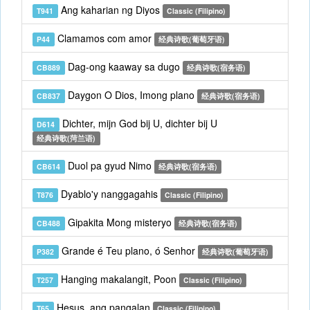
Ang kaharian ng Diyos
T941
Classic (Filipino)
Clamamos com amor
P44
经典诗歌(葡萄牙语)
Dag-ong kaaway sa dugo
CB889
经典诗歌(宿务语)
Daygon O Dios, Imong plano
CB837
经典诗歌(宿务语)
Dichter, mijn God bij U, dichter bij U
D614
经典诗歌(菏兰语)
Duol pa gyud Nimo
CB614
经典诗歌(宿务语)
Dyablo'y nanggagahis
T876
Classic (Filipino)
Gipakita Mong misteryo
CB488
经典诗歌(宿务语)
Grande é Teu plano, ó Senhor
P382
经典诗歌(葡萄牙语)
Hanging makalangit, Poon
T257
Classic (Filipino)
Hesus, ang pangalan
T65
Classic (Filipino)