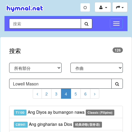
切
换
导
航
搜索
126
2
3
4
5
6
Ang Diyos ay bumangon nawa
T1100
Classic (Filipino)
Ang gingharian sa Dios
CB941
经典诗歌(宿务语)