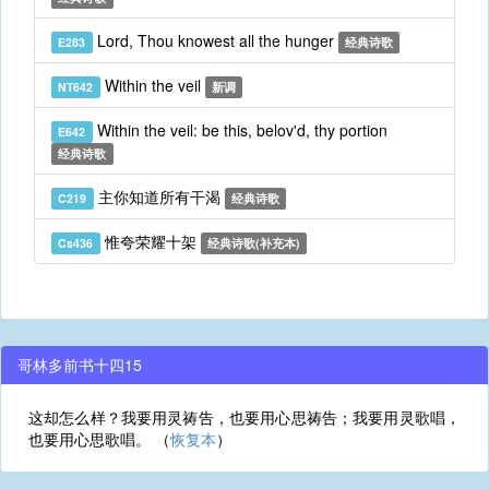
Lord, Thou knowest all the hunger
E283
经典诗歌
Within the veil
NT642
新调
Within the veil: be this, belov'd, thy portion
E642
经典诗歌
主你知道所有干渴
C219
经典诗歌
惟夸荣耀十架
Cs436
经典诗歌(补充本)
哥林多前书十四15
这却怎么样？我要用灵祷告，也要用心思祷告；我要用灵歌唱，
也要用心思歌唱。 （
恢复本
）