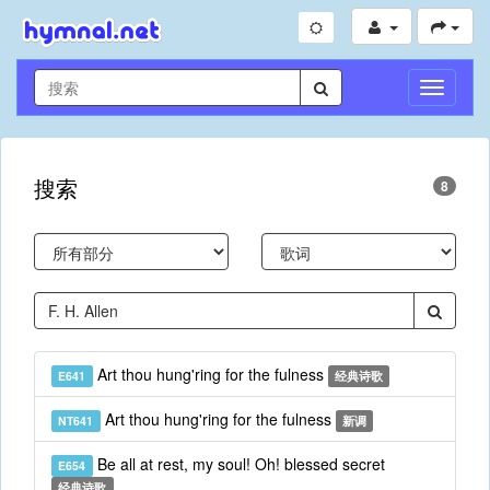
切
换
导
航
搜索
8
Art thou hung'ring for the fulness
E641
经典诗歌
Art thou hung'ring for the fulness
NT641
新调
Be all at rest, my soul! Oh! blessed secret
E654
经典诗歌