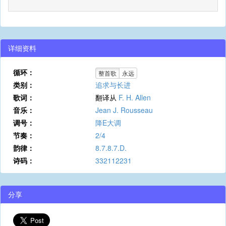
详细资料
循环：
整首歌
永远
类别：
追求与长进
歌词：
翻译从
F. H. Allen
音乐：
Jean J. Rousseau
调号：
降E大调
节奏：
2/4
韵律：
8.7.8.7.D.
诗码：
332112231
分享