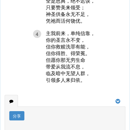
全是恩典，绝不迟误，
只要赞美来领受；
神圣供备永无不足，
凭祂而活何饶优。
主我前来，单纯信靠，
4
你的圣言永不变，
信你救赎洗罪有能，
信你得胜、得荣冕。
但愿你那无穷生命
带爱从我流不息，
临及暗中无望人群，
引领多人来归依。
分享