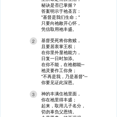
秘诀是否已掌握？
答案明示于祂圣言：
"基督是我们生命；"
只要向祂敞开心怀，
凭信取用祂丰盛。
基督受死将你救赎，
2
且要居衷掌王权；
在你里外显祂能力，
日复一日时加添。
在你不能，在祂都能─
祂灵要作工你身；
"不再是我，乃是基督"─
你要见证此深恩。
神的丰满住祂里面，
3
你在祂里得丰盛；
起来，取用儿子名分，
切勿辜负父恩情。