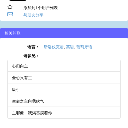
添加到1个用户列表
与朋友分享
相关的歌
语言：
斯洛伐克语
,
英语
,
葡萄牙语
请参见：
心归向主
全心只有主
吸引
生命之主向我吹气
主耶稣！我渴慕摸着你