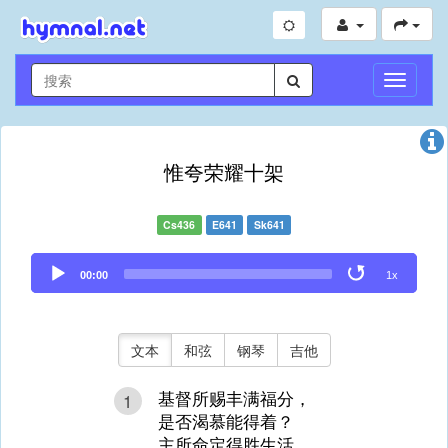
切
换
导
航
惟夸荣耀十架
Cs436
E641
Sk641
Audio
00:00
1x
Player
文本
和弦
钢琴
吉他
基督所赐丰满福分，
1
是否渴慕能得着？
主所命定得胜生活，