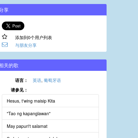
分享
添加到0个用户列表
与朋友分享
相关的歌
语言：
英语
,
葡萄牙语
请参见：
Hesus, t'wing maisip Kita
"Tao ng kapanglawan"
May papuri't salamat