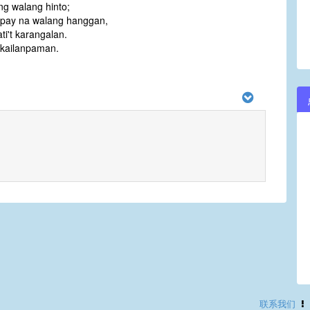
ng walang hinto;
pay na walang hanggan,
ti't karangalan.
kailanpaman.
联系我们