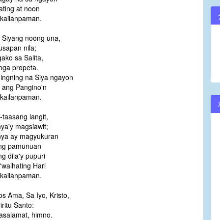
ating at noon
volume.
kailanpaman.
a Siyang noong una,
usapan nila;
ako sa Salita,
mga propeta.
ingning na Siya ngayon
n ang Pangino'n
kailanpaman.
-taasang langit,
ya'y magsiawit;
nya ay magyukuran
 ng pamunuan
g dila'y pupuri
'walhating Hari
kailanpaman.
os Ama, Sa Iyo, Kristo,
ritu Santo:
pasalamat, himno.