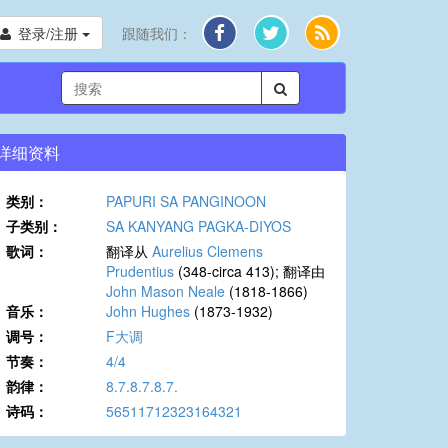
登录/注册
跟随我们：
详细资料
类别：
PAPURI SA PANGINOON
子类别：
SA KANYANG PAGKA-DIYOS
歌词：
翻译从
Aurelius Clemens
Prudentius
(348-circa 413); 翻译由
John Mason Neale
(1818-1866)
音乐：
John Hughes
(1873-1932)
调号：
F大调
节奏：
4/4
韵律：
8.7.8.7.8.7.
诗码：
56511712323164321