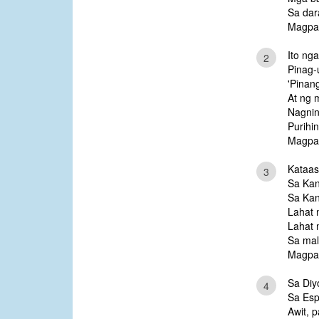
Sa dar
Magpa
Ito ng
2
Pinag-
'Pinang
At ng 
Nagnin
Purihi
Magpa
Kataas
3
Sa Kan
Sa Ka
Lahat
Lahat n
Sa mal
Magpa
Sa Diy
4
Sa Espi
Awit, 