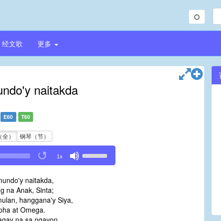
经文歌
更多
ndo'y naitakda
E60
T60
（全）
钢琴（节）
Use
1x
Up/Down
Arrow
undo'y naitakda,
keys
g na Anak, Sinta;
to
ulan, hanggana'y Siya,
increase
pha at Omega.
or
gay na sa ngayon
decrease