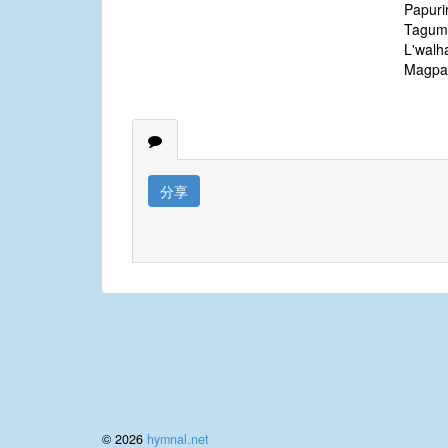
Papuri
Tagum
L'walha
Magpa
分享
© 2026
hymnal.net