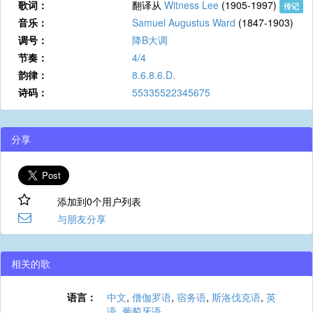
歌词：
翻译从
Witness Lee
(1905-1997)
传记
音乐：
Samuel Augustus Ward
(1847-1903)
调号：
降B大调
节奏：
4/4
韵律：
8.6.8.6.D.
诗码：
55335522345675
分享
添加到0个用户列表
与朋友分享
相关的歌
语言：
中文
,
僧伽罗语
,
宿务语
,
斯洛伐克语
,
英
语
,
葡萄牙语