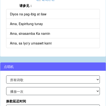
请参见：
Diyos na pag-ibig at ilaw
Ama, Espiritung tunay
Ama, sinasamba Ka namin
Ama, sa Iyo'y umaawit kami
点唱机
换歌延迟时间