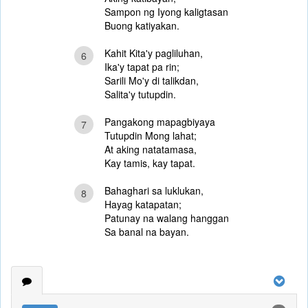
Sampon ng Iyong kaligtasan
Buong katiyakan.
Kahit Kita'y pagliluhan,
6
Ika'y tapat pa rin;
Sarili Mo'y di talikdan,
Salita'y tutupdin.
Pangakong mapagbiyaya
7
Tutupdin Mong lahat;
At aking natatamasa,
Kay tamis, kay tapat.
Bahaghari sa luklukan,
8
Hayag katapatan;
Patunay na walang hanggan
Sa banal na bayan.