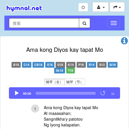
切
换
导
航
Ama kong Diyos kay tapat Mo
B18
C14
CB18
E18
G18
K14
P18
R14
S12
Si18
Sk18
T18
钢琴（全）
钢琴（节）
Audio
00:00
1x
Player
Ama kong Diyos kay tapat Mo
1
At maaasahan;
Sangnilikha'y patotoo
Ng Iyong katapatan.