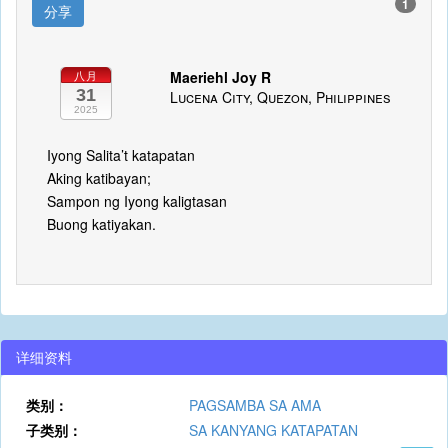
1
分享
Maeriehl Joy R
八月
31
Lucena City, Quezon, Philippines
2025
Iyong Salita’t katapatan
Aking katibayan;
Sampon ng Iyong kaligtasan
Buong katiyakan.
详细资料
类别：
PAGSAMBA SA AMA
子类别：
SA KANYANG KATAPATAN