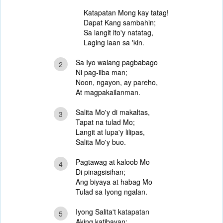
Katapatan Mong kay tatag!
Dapat Kang sambahin;
Sa langit ito'y natatag,
Laging laan sa 'kin.
Sa Iyo walang pagbabago
2
Ni pag-iiba man;
Noon, ngayon, ay pareho,
At magpakailanman.
Salita Mo'y di makaltas,
3
Tapat na tulad Mo;
Langit at lupa'y lilipas,
Salita Mo'y buo.
Pagtawag at kaloob Mo
4
Di pinagsisihan;
Ang biyaya at habag Mo
Tulad sa Iyong ngalan.
Iyong Salita't katapatan
5
Aking katibayan;