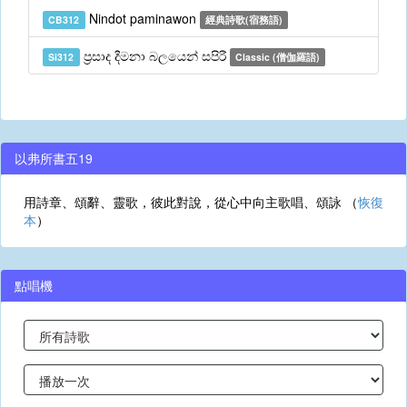
Nindot paminawon
CB312
經典詩歌(宿務語)
ප්‍රසාද දීමනා බලයෙන් සපිරී
Si312
Classic (僧伽羅語)
以弗所書五19
用詩章、頌辭、靈歌，彼此對說，從心中向主歌唱、頌詠 （
恢復
本
）
點唱機