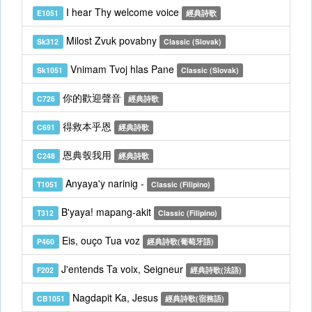
I hear Thy welcome voice
E1051
經典詩歌
Milost Zvuk povabny
Sk312
Classic (Slovak)
Vnimam Tvoj hlas Pane
Sk1051
Classic (Slovak)
你的歡迎聲音
C726
經典詩歌
得救本乎恩
C691
經典詩歌
恩典彀我用
C248
經典詩歌
Anyaya'y narinig -
T1051
Classic (Filipino)
B'yaya! mapang-akit
T312
Classic (Filipino)
Eis, ouço Tua voz
P460
經典詩歌(葡萄牙語)
J'entends Ta voix, Seigneur
F202
經典詩歌(法語)
Nagdapit Ka, Jesus
CB1051
經典詩歌(宿務語)