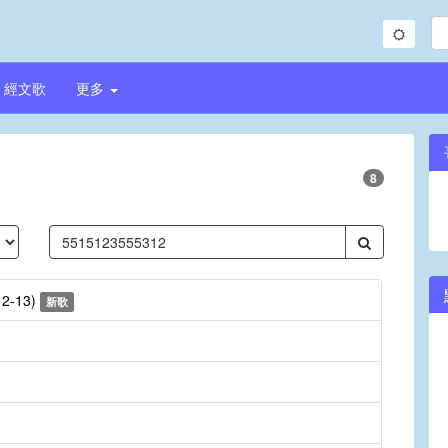
經文歌
更多
8
:12-13)
新歌