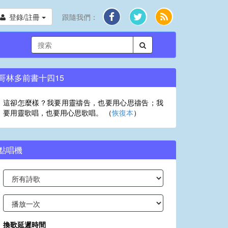
登錄/註冊
跟隨我們：
哥林多前書十四15
這卻怎麼樣？我要用靈禱告，也要用心思禱告；我
要用靈歌唱，也要用心思歌唱。 （
恢復本
）
點唱機
換歌延遲時間