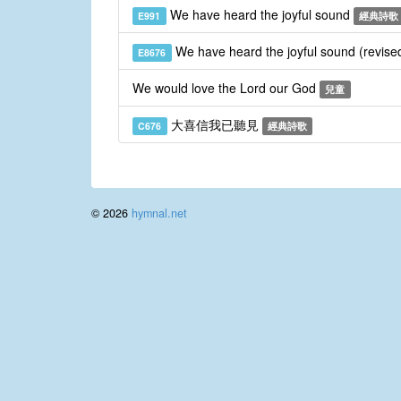
We have heard the joyful sound
E991
經典詩歌
We have heard the joyful sound (revise
E8676
We would love the Lord our God
兒童
大喜信我已聽見
C676
經典詩歌
© 2026
hymnal.net