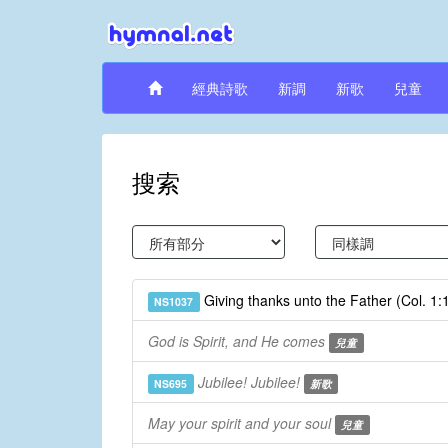
經典詩歌
新調
新歌
兒童
搜索
Giving thanks unto the Father (Col. 1
NS1037
God is Spirit, and He comes
兒童
Jubilee! Jubilee!
NS695
新歌
May your spirit and your soul
兒童