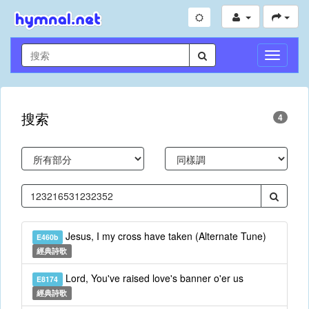
切
換
導
航
搜索
4
Jesus, I my cross have taken (Alternate Tune)
E460b
經典詩歌
Lord, You've raised love's banner o'er us
E8174
經典詩歌