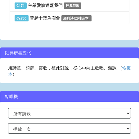
主舉愛旗遮蓋我們
C174
經典詩歌
背起十架為召會
Cs750
經典詩歌(補充本)
以弗所書五19
用詩章、頌辭、靈歌，彼此對說，從心中向主歌唱、頌詠 （
恢復
本
）
點唱機