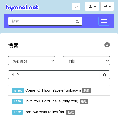
切
換
導
航
搜索
4
Come, O Thou Traveler unknown
NT560
新調
I love You, Lord Jesus (only You)
LB59
新歌
Lord, we want to live You
LB32
新歌