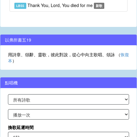
Thank You, Lord, You died for me
LB55
新歌
以弗所書五19
用詩章、頌辭、靈歌，彼此對說，從心中向主歌唱、頌詠 （
恢復
本
）
點唱機
換歌延遲時間