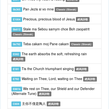
Pan Jezis si vo mne
Sk365
Classic (Slovak)
Precious, precious blood of Jesus
E1004
經典詩歌
Stale ma Sebou samym chce Boh zaopatrit
Sk612
Classic (Slovak)
Teba cakam moj Pane cakam
Sk792
Classic (Slovak)
The earth absorbs the soft, refreshing rain
E592
經典詩歌
Tis the Church triumphant singing
E181
經典詩歌
Waiting on Thee, Lord, waiting on Thee
E792
經典詩歌
We rest on Thee, our Shield and our Defender
E881b
(Alternate Tune)
經典詩歌
主你不僅是陶人
C604
經典詩歌