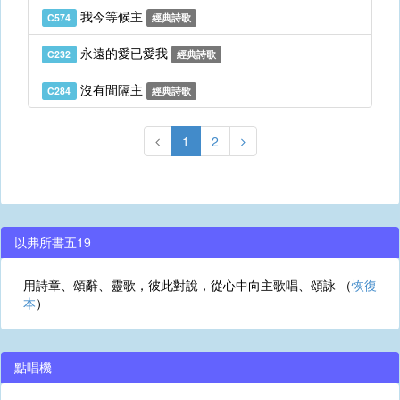
我今等候主
C574
經典詩歌
永遠的愛已愛我
C232
經典詩歌
沒有間隔主
C284
經典詩歌
1
2
以弗所書五19
用詩章、頌辭、靈歌，彼此對說，從心中向主歌唱、頌詠 （
恢復
本
）
點唱機