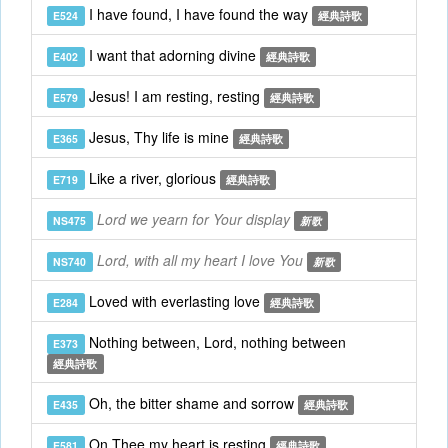
I have found, I have found the way
E524
經典詩歌
I want that adorning divine
E402
經典詩歌
Jesus! I am resting, resting
E579
經典詩歌
Jesus, Thy life is mine
E365
經典詩歌
Like a river, glorious
E719
經典詩歌
Lord we yearn for Your display
NS475
新歌
Lord, with all my heart I love You
NS740
新歌
Loved with everlasting love
E284
經典詩歌
Nothing between, Lord, nothing between
E373
經典詩歌
Oh, the bitter shame and sorrow
E435
經典詩歌
On Thee my heart is resting
E581
經典詩歌