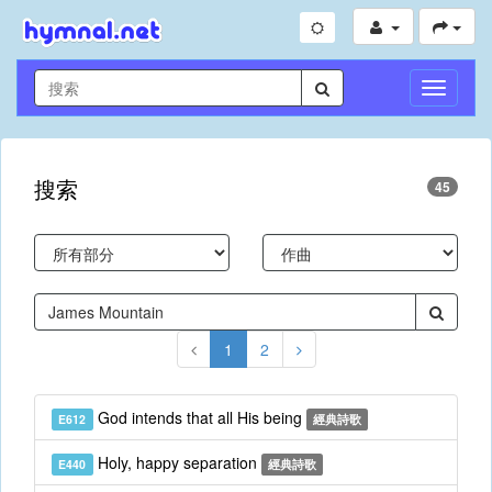
切
換
導
航
搜索
45
1
2
God intends that all His being
E612
經典詩歌
Holy, happy separation
E440
經典詩歌