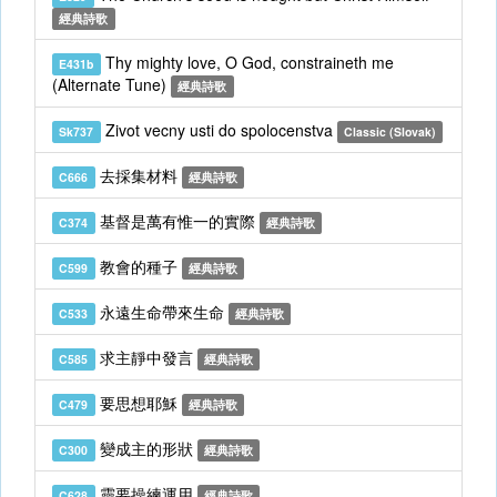
經典詩歌
Thy mighty love, O God, constraineth me
E431b
(Alternate Tune)
經典詩歌
Zivot vecny usti do spolocenstva
Sk737
Classic (Slovak)
去採集材料
C666
經典詩歌
基督是萬有惟一的實際
C374
經典詩歌
教會的種子
C599
經典詩歌
永遠生命帶來生命
C533
經典詩歌
求主靜中發言
C585
經典詩歌
要思想耶穌
C479
經典詩歌
變成主的形狀
C300
經典詩歌
靈要操練運用
C628
經典詩歌