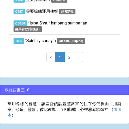
靈要操練運用魂卻
C487
經典詩歌
"Isipa S'ya," himoang sumbanan
CB656
經典詩歌(宿務語)
'Spiritu'y sanayin
T866
Classic (Filipino)
1
2
歌羅西書三16
當用各樣的智慧，讓基督的話豐豐富富的住在你們裡面，用詩
章、頌辭、靈歌，彼此教導，互相勸戒，心被恩感歌頌神 （
恢復
本
）