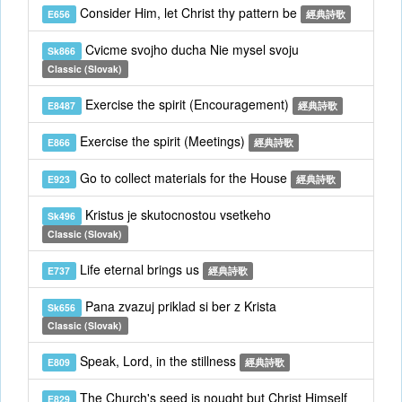
Consider Him, let Christ thy pattern be
E656
經典詩歌
Cvicme svojho ducha Nie mysel svoju
Sk866
Classic (Slovak)
Exercise the spirit (Encouragement)
E8487
經典詩歌
Exercise the spirit (Meetings)
E866
經典詩歌
Go to collect materials for the House
E923
經典詩歌
Kristus je skutocnostou vsetkeho
Sk496
Classic (Slovak)
Life eternal brings us
E737
經典詩歌
Pana zvazuj priklad si ber z Krista
Sk656
Classic (Slovak)
Speak, Lord, in the stillness
E809
經典詩歌
The Church's seed is nought but Christ Himself
E829