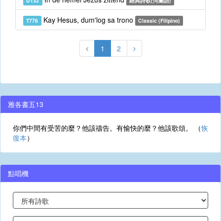
D132
經典詩歌(菏蘭語)
Kay Hesus, dum'log sa trono
T776
Classic (Filipino)
1
2
雅各書五13
你們中間有受苦的麼？他該禱告。有愉快的麼？他該歌頌。 （
恢
復本
）
點唱機