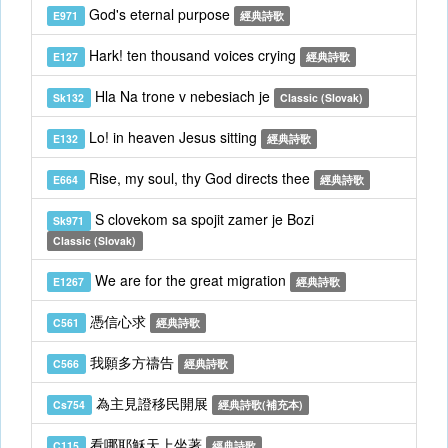
God's eternal purpose
E971
經典詩歌
Hark! ten thousand voices crying
E127
經典詩歌
Hla Na trone v nebesiach je
Sk132
Classic (Slovak)
Lo! in heaven Jesus sitting
E132
經典詩歌
Rise, my soul, thy God directs thee
E664
經典詩歌
S clovekom sa spojit zamer je Bozi
Sk971
Classic (Slovak)
We are for the great migration
E1267
經典詩歌
憑信心求
C561
經典詩歌
我願多方禱告
C566
經典詩歌
為主見證移民開展
Cs754
經典詩歌(補充本)
看哪耶穌天上坐著
C115
經典詩歌