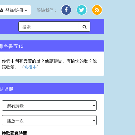
登錄/註冊
跟隨我們：
雅各書五13
你們中間有受苦的麼？他該禱告。有愉快的麼？他
該歌頌。 （
恢復本
）
點唱機
換歌延遲時間