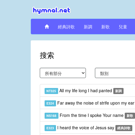
經典詩歌
新調
新歌
兒童
搜索
All my life long I had panted
NT325
新調
Far away the noise of strife upon my ea
E324
From the time I spoke Your name
NS168
新歌
I heard the voice of Jesus say
E323
經典詩歌