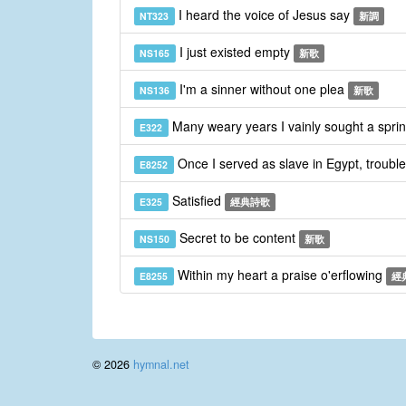
I heard the voice of Jesus say
NT323
新調
I just existed empty
NS165
新歌
I'm a sinner without one plea
NS136
新歌
Many weary years I vainly sought a spri
E322
Once I served as slave in Egypt, troub
E8252
Satisfied
E325
經典詩歌
Secret to be content
NS150
新歌
Within my heart a praise o'erflowing
E8255
經
© 2026
hymnal.net