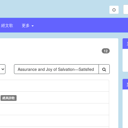
經文歌
更多
12
r
經典詩歌