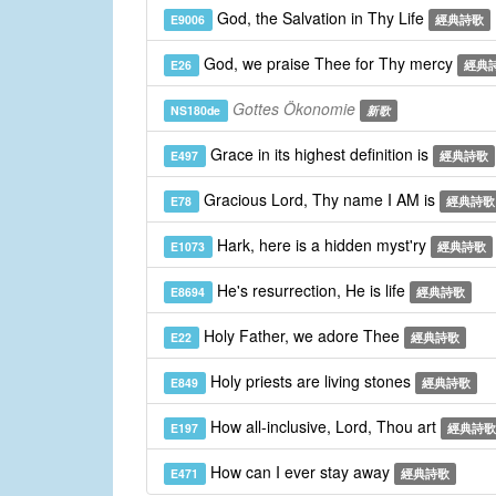
God, the Salvation in Thy Life
E9006
經典詩歌
God, we praise Thee for Thy mercy
E26
經典
Gottes Ökonomie
NS180de
新歌
Grace in its highest definition is
E497
經典詩歌
Gracious Lord, Thy name I AM is
E78
經典詩歌
Hark, here is a hidden myst'ry
E1073
經典詩歌
He's resurrection, He is life
E8694
經典詩歌
Holy Father, we adore Thee
E22
經典詩歌
Holy priests are living stones
E849
經典詩歌
How all-inclusive, Lord, Thou art
E197
經典詩歌
How can I ever stay away
E471
經典詩歌