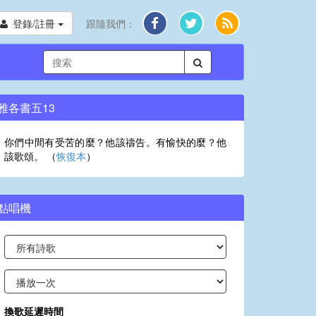
登錄/註冊
跟隨我們：
雅各書五13
你們中間有受苦的麼？他該禱告。有愉快的麼？他
該歌頌。 （
恢復本
）
點唱機
換歌延遲時間