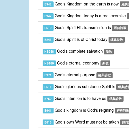
God's Kingdom on the earth is now
E942
經典
God's Kingdom today is a real exercise
E947
God's Spirit His transmission is
E610
經典詩歌
God's Spirit is of Christ today
E243
經典詩歌
God's complete salvation
NS248
新歌
God's eternal economy
NS180
新歌
God's eternal purpose
E971
經典詩歌
God's glorious substance Spirit is
E611
經典詩
God's intention is to have us
E750
經典詩歌
God's kingdom is God's reigning
E941
經典詩
God's own Word must not be taken
E816
經典