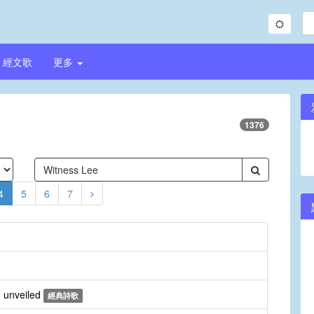
經文歌
更多
1376
4
5
6
7
 unveiled
經典詩歌