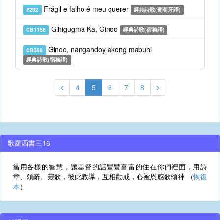
Frágil e falho é meu querer
P292
經典詩歌(葡萄牙語)
Gihigugma Ka, Ginoo
CB1158
經典詩歌(宿務語)
Ginoo, nangandoy akong mabuhi
CB389
經典詩歌(宿務語)
4
5
6
7
8
歌羅西書三16
當用各樣的智慧，讓基督的話豐豐富富的住在你們裡面，用詩
章、頌辭、靈歌，彼此教導，互相勸戒，心被恩感歌頌神 （
恢復
本
）