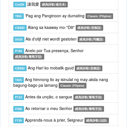
讓我愛
Cs428
經典詩歌(補充本)
'Pag ang Panginoon ay dumating
T965
Classic (Filipino)
Alang sa kaaway mo-"Dili"
CB880
經典詩歌(宿務語)
Als d'olijf niet wordt gestoten
D626
經典詩歌(菏蘭語)
Anelo por Tua presença, Senhor
P190
經典詩歌(葡萄牙語)
Ang Hari ko mobalik gyud
CB960
經典詩歌(宿務語)
Ang himnong ito ay isinulat ng may-akda nang
T405
bagung-bago pa lamang
Classic (Filipino)
Antes da unção, o sangue
P152
經典詩歌(葡萄牙語)
Ao retornar o meu Senhor
P486
經典詩歌(葡萄牙語)
Apprends-nous à prier, Seigneur
F139
經典詩歌(法語)