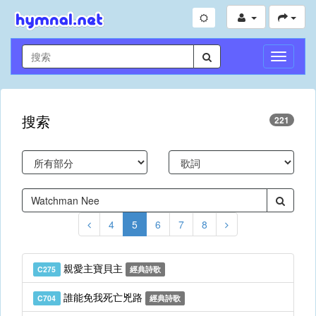
切
換
導
航
搜索
221
4
5
6
7
8
親愛主寶貝主
C275
經典詩歌
誰能免我死亡兇路
C704
經典詩歌