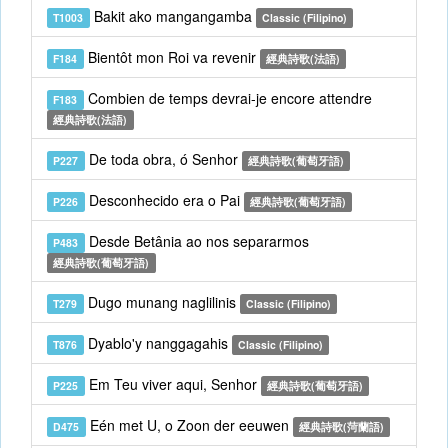
Bakit ako mangangamba
T1003
Classic (Filipino)
Bientôt mon Roi va revenir
F184
經典詩歌(法語)
Combien de temps devrai-je encore attendre
F183
經典詩歌(法語)
De toda obra, ó Senhor
P227
經典詩歌(葡萄牙語)
Desconhecido era o Pai
P226
經典詩歌(葡萄牙語)
Desde Betânia ao nos separarmos
P483
經典詩歌(葡萄牙語)
Dugo munang naglilinis
T279
Classic (Filipino)
Dyablo'y nanggagahis
T876
Classic (Filipino)
Em Teu viver aqui, Senhor
P225
經典詩歌(葡萄牙語)
Eén met U, o Zoon der eeuwen
D475
經典詩歌(菏蘭語)