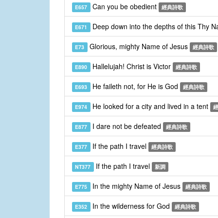
Can you be obedient
E657
經典詩歌
Deep down into the depths of this Thy 
E671
Glorious, mighty Name of Jesus
E73
經典詩歌
Hallelujah! Christ is Victor
E890
經典詩歌
He faileth not, for He is God
E693
經典詩歌
He looked for a city and lived in a tent
E974
I dare not be defeated
E877
經典詩歌
If the path I travel
E377
經典詩歌
If the path I travel
NT377
新調
In the mighty Name of Jesus
E775
經典詩歌
In the wilderness for God
E352
經典詩歌