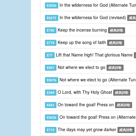
In the wilderness for God (Alternate Tu
E352b
In the wilderness for God (revised)
E8272
經典
Keep the incense burning
E790
經典詩歌
Keep up the song of faith
E778
經典詩歌
Lift that Name high! That glorious Name
E77
Not where we elect to go
E907
經典詩歌
Not where we elect to go (Alternate Tu
E907b
O Lord, with Thy Holy Ghost
E269
經典詩歌
On toward the goal! Press on
E662
經典詩歌
On toward the goal! Press on (Alternat
E662b
The days may yet grow darker
E710
經典詩歌