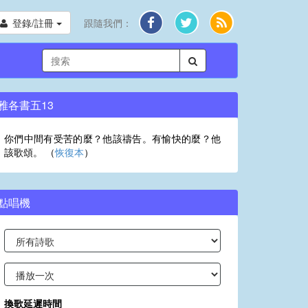
登錄/註冊
跟隨我們：
雅各書五13
你們中間有受苦的麼？他該禱告。有愉快的麼？他
該歌頌。 （
恢復本
）
點唱機
換歌延遲時間