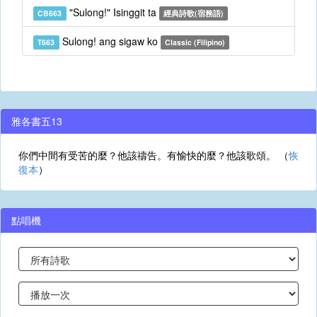
"Sulong!" Isinggit ta
CB663
經典詩歌(宿務語)
Sulong! ang sigaw ko
T663
Classic (Filipino)
雅各書五13
你們中間有受苦的麼？他該禱告。有愉快的麼？他該歌頌。 （
恢
復本
）
點唱機