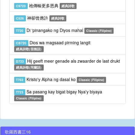
祂傳輸更多恩典
C9723
經典詩歌
神卻曾應許
C526
經典詩歌
Di 'pinangako ng Diyos mahal
T720
Classic (Filipino)
Dios wa magsaad pirming langit
CB720
經典詩歌(宿務語)
Hij geeft meer genade als zwaarder de last drukt
D723
經典詩歌(菏蘭語)
Kristo'y Alpha ng dasal ko
T763
Classic (Filipino)
Sa pasang kay bigat bigay Nya'y biyaya
T723
Classic (Filipino)
歌羅西書三16