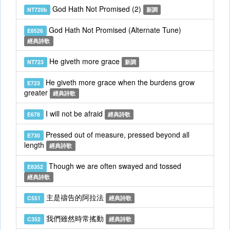
God Hath Not Promised (2)
NT720b
新調
God Hath Not Promised (Alternate Tune)
E8526
經典詩歌
He giveth more grace
NT723
新調
He giveth more grace when the burdens grow
E723
greater
經典詩歌
I will not be afraid
E678
經典詩歌
Pressed out of measure, pressed beyond all
E730
length
經典詩歌
Though we are often swayed and tossed
E8352
經典詩歌
主是禱告的阿拉法
C551
經典詩歌
我們雖然時常搖動
C352
經典詩歌