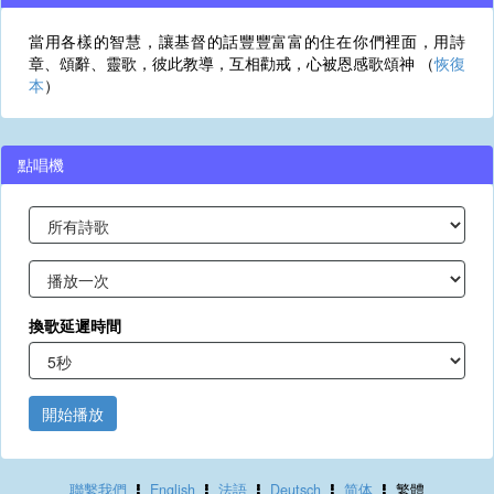
當用各樣的智慧，讓基督的話豐豐富富的住在你們裡面，用詩
章、頌辭、靈歌，彼此教導，互相勸戒，心被恩感歌頌神 （
恢復
本
）
點唱機
換歌延遲時間
開始播放
聯繫我們
English
法語
Deutsch
简体
繁體