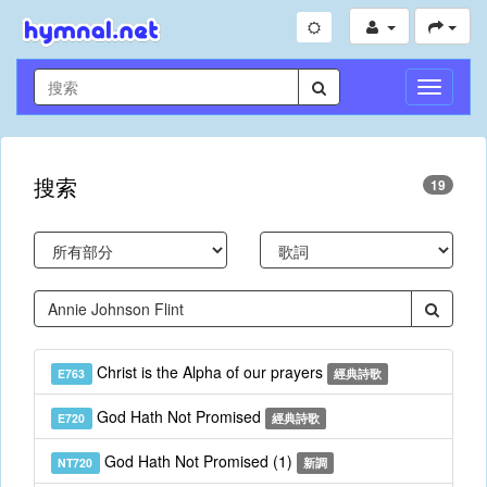
切
換
導
航
搜索
19
Christ is the Alpha of our prayers
E763
經典詩歌
God Hath Not Promised
E720
經典詩歌
God Hath Not Promised (1)
NT720
新調