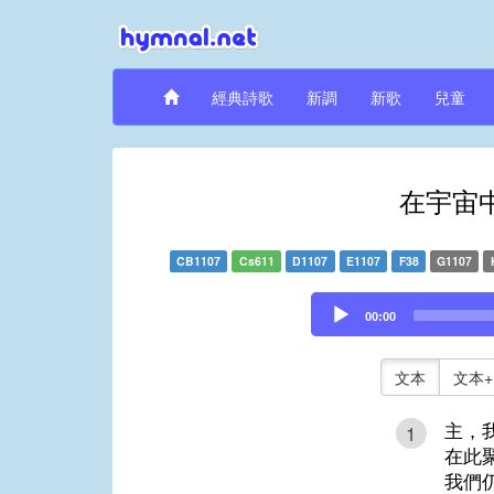
經典詩歌
新調
新歌
兒童
在宇宙
CB1107
Cs611
D1107
E1107
F38
G1107
Audio
00:00
Player
文本
文本+
主，
1
在此
我們