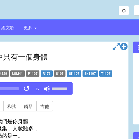
經文歌
更多
中只有一個身體
K829
LSM44
P1107
R173
S105
Si1107
Sk1107
T1107
Use
1x
Up/Down
Arrow
keys
和弦
鋼琴
吉他
to
increase
我們是你身體
or
聚集，人數雖多，
decrease
仍然是一。
volume.