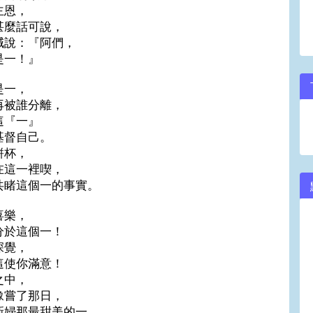
主恩，
甚麼話可說，
喊說：『阿們，
是一！』
是一，
再被誰分離，
這『一』
基督自己。
餅杯，
在這一裡喫，
共睹這個一的事實。
喜樂，
分於這個一！
深覺，
這使你滿意！
之中，
豫嘗了那日，
新婦那最甜美的一。