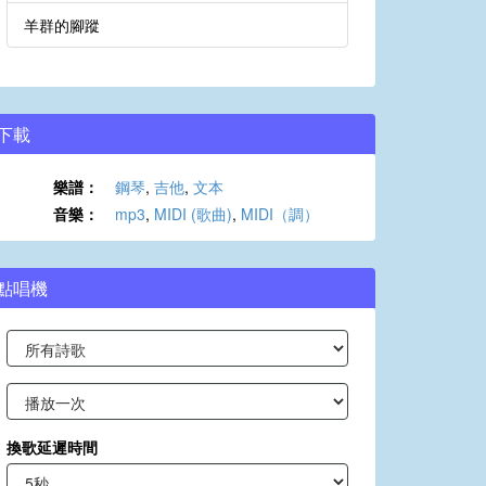
羊群的腳蹤
下載
樂譜：
鋼琴
,
吉他
,
文本
音樂：
mp3
,
MIDI (歌曲)
,
MIDI（調）
點唱機
換歌延遲時間