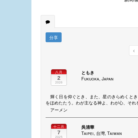
分享
ともき
八月
2
Fukuoka, Japan
2026
輝く日を仰ぐとき、また、星のきらめくとき
をほめたたう。わが主なる神よ、わが心、それ
アーメン
吳清華
十二月
7
Taipei, 台灣, Taiwan
2025