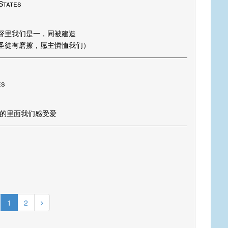
 States
督里我们是一，同被建造
圣徒有磨擦，愿主憐恤我们）
es
主的里面我们感受爱
1
2