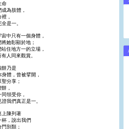
生命
們成為肢體，
命裡，
完全是一。
宇宙中只有一個身體，
們將她彰顯於地；
們站住地方一的立場，
所有人同來觀賞。
個餅乃是
你身體，曾被擘開，
眾聖分享；
喫餅，
一同領受你，
見證我們真正是一。
桌上陳列著
一杯，說出我們
分門別類；