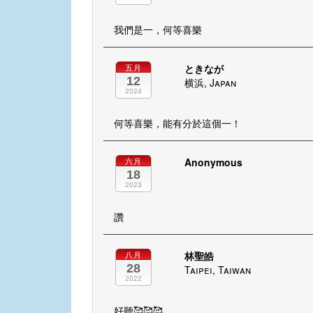
我們是一，何等喜樂
ときなが
五月
12
横浜, Japan
2024
何等喜樂，能有分於這個一！
Anonymous
六月
18
2023
讚
林聖皓
八月
28
Taipei, Taiwan
2022
好聽🥰🥰🥰