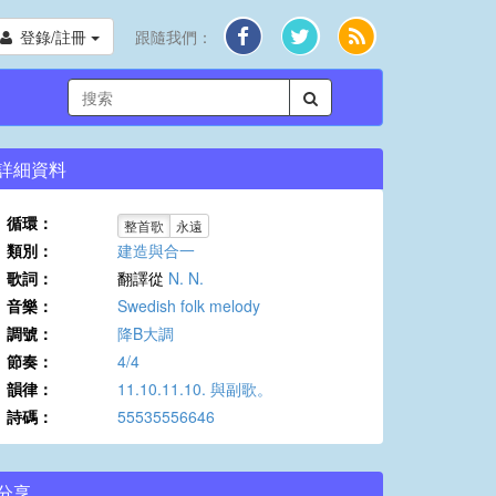
登錄/註冊
跟隨我們：
詳細資料
循環：
整首歌
永遠
類別：
建造與合一
歌詞：
翻譯從
N. N.
音樂：
Swedish folk melody
調號：
降B大調
節奏：
4/4
韻律：
11.10.11.10. 與副歌。
詩碼：
55535556646
分享