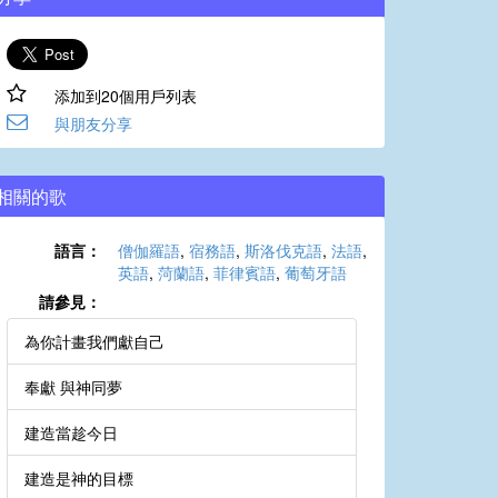
添加到20個用戶列表
與朋友分享
相關的歌
語言：
僧伽羅語
,
宿務語
,
斯洛伐克語
,
法語
,
英語
,
菏蘭語
,
菲律賓語
,
葡萄牙語
請參見：
為你計畫我們獻自己
奉獻 與神同夢
建造當趁今日
建造是神的目標