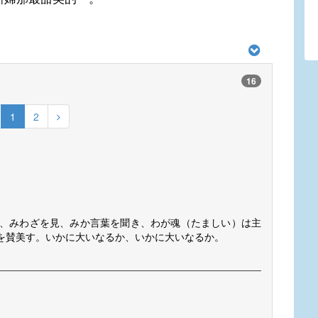
16
1
2
、みわざを見、みか言葉を聞き、わが魂（たましい）は主
を賛美す。いかに大いなるか、いかに大いなるか。