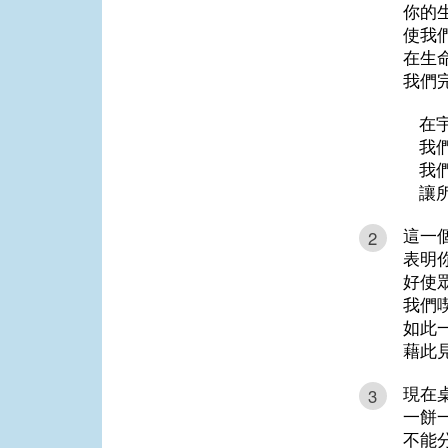
你的
使我
在生
我們
在
我
我
讓
這一
2
表明
好使
我們
如此
藉此
現在
3
一餅
不能