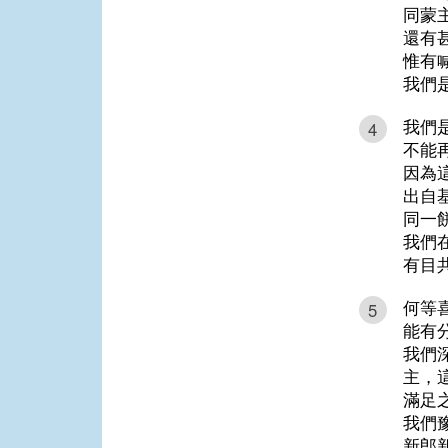
同蒙
還有
惟有
我們
我們
4
不能
因為
出自
同一
我們
有目
何等
5
能有
我們
主，
滿足
我們
新郎