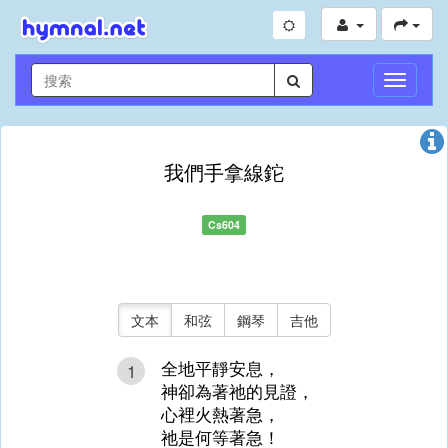
切
換
導
航
我們手拿線鉈
Cs604
文本
和弦
鋼琴
吉他
全地平靜安息，
1
神卻為著祂的見證，
心裡火熱著急，
祂是何等著急！