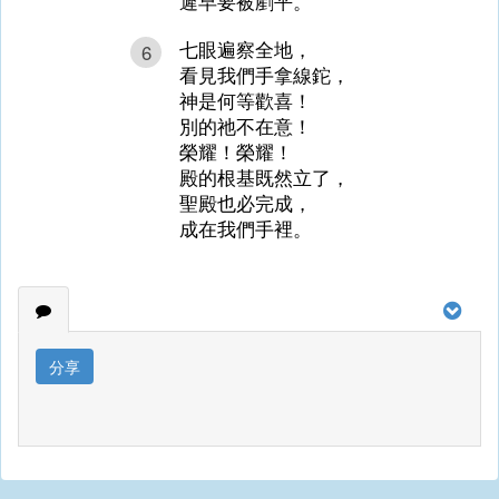
遲早要被剷平。
七眼遍察全地，
6
看見我們手拿線鉈，
神是何等歡喜！
別的祂不在意！
榮耀！榮耀！
殿的根基既然立了，
聖殿也必完成，
成在我們手裡。
分享