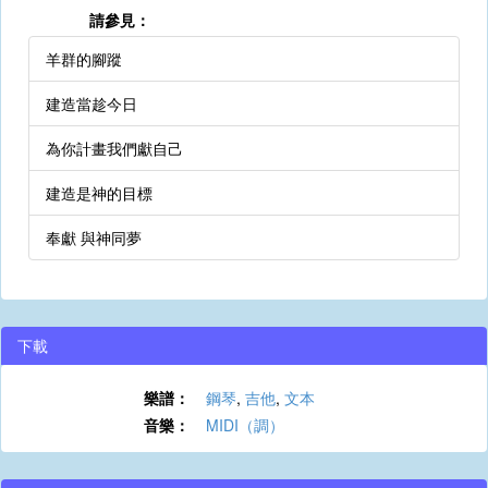
請參見：
羊群的腳蹤
建造當趁今日
為你計畫我們獻自己
建造是神的目標
奉獻 與神同夢
下載
樂譜：
鋼琴
,
吉他
,
文本
音樂：
MIDI（調）