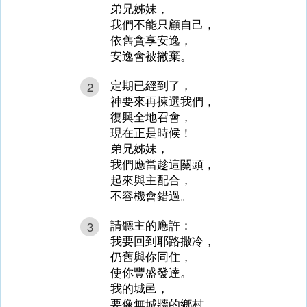
弟兄姊妹，
我們不能只顧自己，
依舊貪享安逸，
安逸會被撇棄。
定期已經到了，
2
神要來再揀選我們，
復興全地召會，
現在正是時候！
弟兄姊妹，
我們應當趁這關頭，
起來與主配合，
不容機會錯過。
請聽主的應許：
3
我要回到耶路撒冷，
仍舊與你同住，
使你豐盛發達。
我的城邑，
要像無城牆的鄉村，