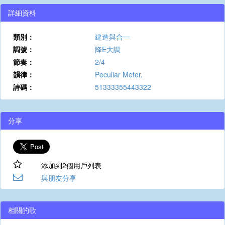
詳細資料
類別：
建造與合一
調號：
降E大調
節奏：
2/4
韻律：
Peculiar Meter.
詩碼：
51333355443322
分享
添加到2個用戶列表
與朋友分享
相關的歌