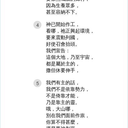
因為生養眾多，
甚至容納不下。
神已開始作工，
4
看哪，祂正興起環境，
要來震動列國，
好使召會抬頭。
我們宣告：
這個大地，乃至宇宙，
都是屬於主的，
撒但休要伸手，
我們有主的話，
5
我們不是依靠勢力，
不是倚靠才能，
乃是靠主的靈。
哦，大山哪，
別在我們面前作祟，
你算不得甚麼，