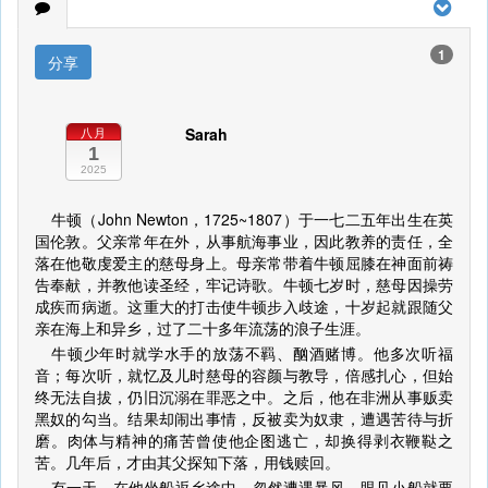
1
分享
Sarah
八月
1
2025
牛顿（John Newton，1725~1807）于一七二五年出生在英
国伦敦。父亲常年在外，从事航海事业，因此教养的责任，全
落在他敬虔爱主的慈母身上。母亲常带着牛顿屈膝在神面前祷
告奉献，并教他读圣经，牢记诗歌。牛顿七岁时，慈母因操劳
成疾而病逝。这重大的打击使牛顿步入歧途，十岁起就跟随父
亲在海上和异乡，过了二十多年流荡的浪子生涯。
牛顿少年时就学水手的放荡不羁、酗酒赌博。他多次听福
音；每次听，就忆及儿时慈母的容颜与教导，倍感扎心，但始
终无法自拔，仍旧沉溺在罪恶之中。之后，他在非洲从事贩卖
黑奴的勾当。结果却闹出事情，反被卖为奴隶，遭遇苦待与折
磨。肉体与精神的痛苦曾使他企图逃亡，却换得剥衣鞭鞑之
苦。几年后，才由其父探知下落，用钱赎回。
有一天，在他坐船返乡途中，忽然遭遇暴风，眼见小船就要