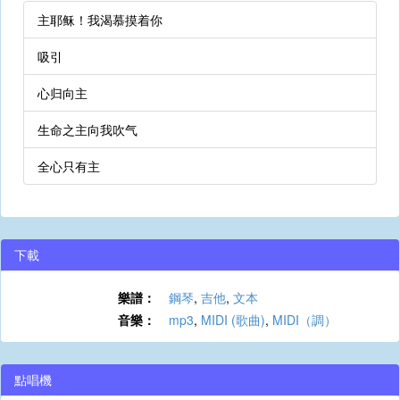
主耶稣！我渴慕摸着你
吸引
心归向主
生命之主向我吹气
全心只有主
下載
樂譜：
鋼琴
,
吉他
,
文本
音樂：
mp3
,
MIDI (歌曲)
,
MIDI（調）
點唱機