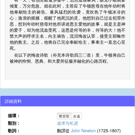
倾复，万分危急。就在此时，主答应了牛顿慈母在他年幼时将
他奉献给主的祷告。暴风猛烈的吹袭，竟吹热了牛顿冰冷的
心；激浪的摇撼，摇醒了他死沉的灵。他想到自己过去犯罪作
恶，想到年幼时慈母对他所讲述恩主爱他的故事，就是主是神
的爱子，却为他流血受死，这恩是何等的丰，何等的大！他不
禁大声的呼求主名，向主祷告，流泪悔改认罪，接受主耶稣作
他的救主。之后，他将自己完全奉献给主，事奉主一直忠心至
死。
在以下的悔改诗歌（补充本诗歌四三〇首）里，牛顿将自己
被神的怜悯、恩典、和大爱所征服并融化的心路历程。
詳細資料
循環：
整首歌
永遠
類別：
追求与长进
歌詞：
翻譯從
John Newton
(1725-1807)