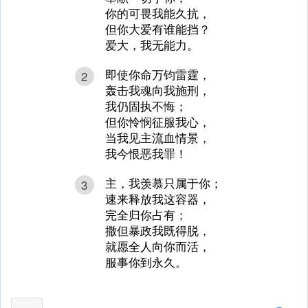
你的可畏我能久抗，
但你大爱有谁能挡？
爱大，我无能力。
即使你命万钧雷霆，
2
轰击我魂向我施刑，
我仍固执不悔；
但你怜悯征服我心，
当我见主流血情景，
我今恨恶我罪！
主，我羡慕只属于你；
3
速来释放我这容器，
完全归你占有；
撒但暴政我既得脱，
就愿全人向你而活，
服事你到永久。