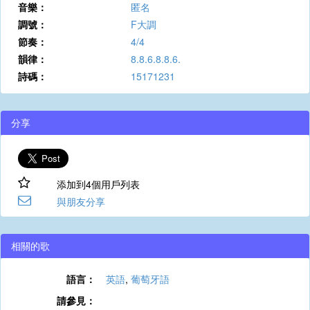
音樂：
匿名
調號：
F大調
節奏：
4/4
韻律：
8.8.6.8.8.6.
詩碼：
15171231
分享
添加到4個用戶列表
與朋友分享
相關的歌
語言：
英語
,
葡萄牙語
請參見：