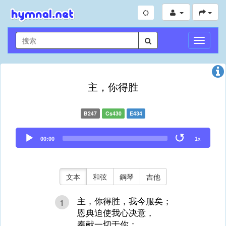
切
換
導
航
主，你得胜
B247
Cs430
E434
Audio
00:00
1x
Player
文本
和弦
鋼琴
吉他
主，你得胜，我今服矣；
1
恩典迫使我心决意，
奉献一切于你；