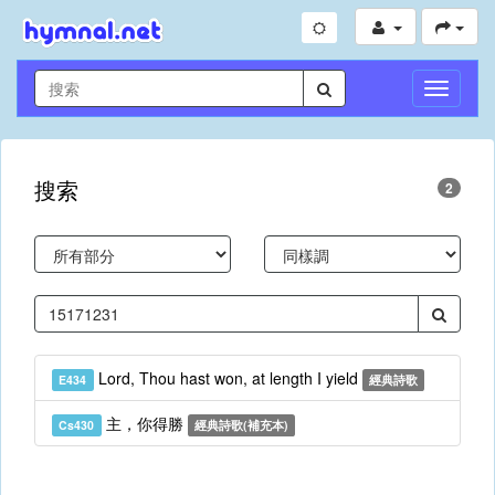
切
換
導
航
搜索
2
Lord, Thou hast won, at length I yield
E434
經典詩歌
主，你得勝
Cs430
經典詩歌(補充本)