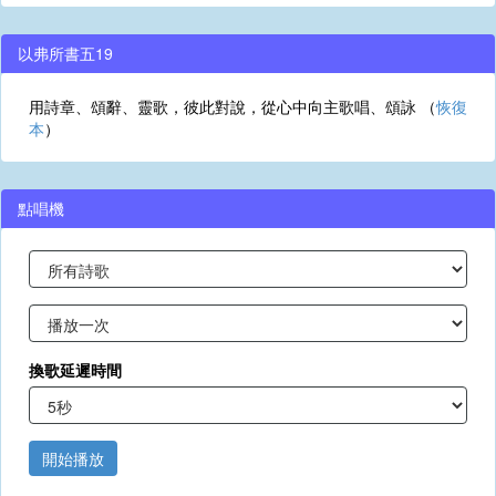
以弗所書五19
用詩章、頌辭、靈歌，彼此對說，從心中向主歌唱、頌詠 （
恢復
本
）
點唱機
換歌延遲時間
開始播放