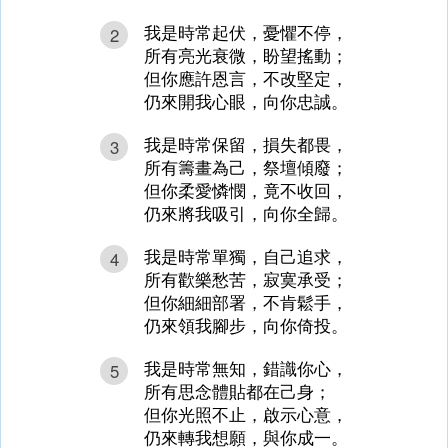
我是時常起伏，憂懼不停，
2
所有亮光衰微，盼望搖動；
但你應許恩言，不改堅定，
仍來開我心眼，向你忠誠。
我是時常保留，損失都畏，
3
所有籌畫為己，祭壇傾廢；
但你柔愛憐憫，竟不收回，
仍來將我吸引，向你全歸。
我是時常單獨，自己追求，
4
所有歡樂愁苦，寂寞承受；
但你細細部署，不肯鬆手，
仍來領我腳步，向你倚投。
我是時常無知，錯識你心，
5
所有思念體貼都在己身；
但你光照不止，啟示心意，
仍來轉我想願，與你成一。