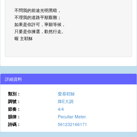
不問我的前途光明黑暗，
不理我的道路平順艱難；
如果是你許可，寧願等候，
只要是你揀選，歡然行走。
喔 主耶穌
詳細資料
類別：
愛慕耶穌
調號：
降E大調
節奏：
4/4
韻律：
Peculiar Meter.
詩碼：
561232166171