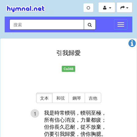
切
換
導
航
引我歸愛
Cs348
文本
和弦
鋼琴
吉他
我是時常輭弱，輭弱至極，
1
所有信心消沒，力量都疲；
但你長久忍耐，從不放棄，
仍要引我歸愛，傍你胸臆。