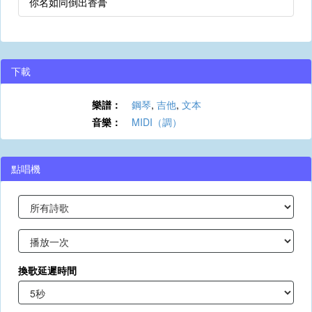
你名如同倒出香膏
下載
樂譜：
鋼琴
,
吉他
,
文本
音樂：
MIDI（調）
點唱機
換歌延遲時間