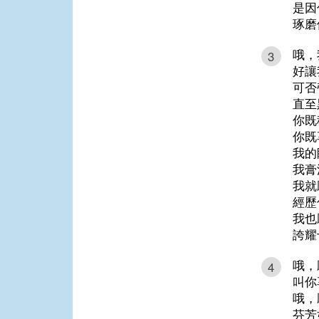
是因
琢磨
哦，
3
好讓
可否
直至
你既
你既
我的
我膏
我就
經歷
我也
誇耀
哦，
4
叫你
哦，
芬芳