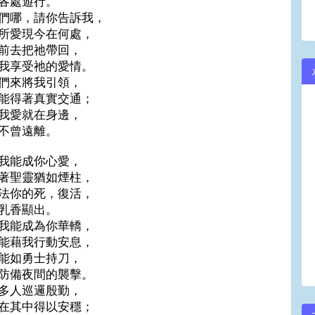
各處遊行。
們哪，請你告訴我，
所愛現今在何處，
前去把祂帶回，
我享受祂的愛情。
們來將我引領，
能得著真實交通；
我愛就在身邊，
不曾遠離。
我能成你心愛，
著聖靈猶如煙柱，
法你的死，復活，
乳香顯出。
我能成為你華轎，
能藉我行動安息，
能如勇士持刀，
防備夜間的襲擊。
多人巡邏殷勤，
在其中得以安穩；