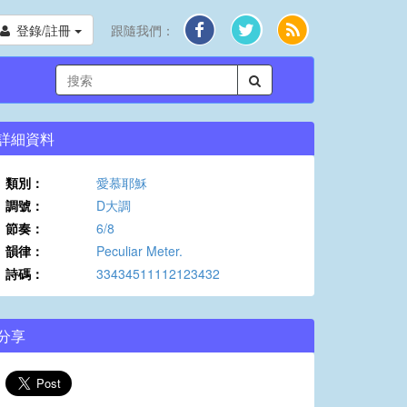
登錄/註冊
跟隨我們：
詳細資料
類別：
愛慕耶穌
調號：
D大調
節奏：
6/8
韻律：
Peculiar Meter.
詩碼：
33434511112123432
分享