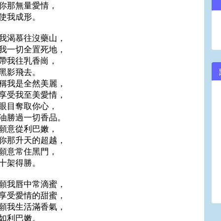
你那無量愛情，
使我成形。
我渴慕往沒藥山，
我一切全置死地，
帶我往乳香崗，
黑影飛去。
稱我是全然美麗，
享受我至美愛情，
眼目奪取你心，
油勝過一切香品。
願意從利巴嫩，
你那升天的超越，
願意常住黑門，
十架得勝。
願我唇中常滴蜜，
享受愛情的甜蜜，
願我生活滿香氣，
如利巴嫩。