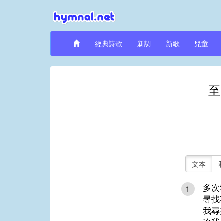
經典詩歌
新調
新歌
兒童
至
文本
多次
1
尋找
我尋