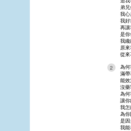
迫我
弟兄
我心
我好
再讓
是你
我纔
原來
從來
為何
2
滿帶
能效
沒藥
為何
讓你
我怎
為你
是因
我能