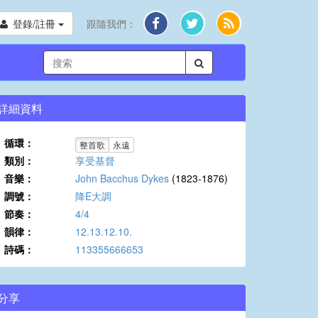
登錄/註冊
跟隨我們：
詳細資料
循環：
整首歌
永遠
類別：
享受基督
音樂：
John Bacchus Dykes
(1823-1876)
調號：
降E大調
節奏：
4/4
韻律：
12.13.12.10.
詩碼：
113355666653
分享