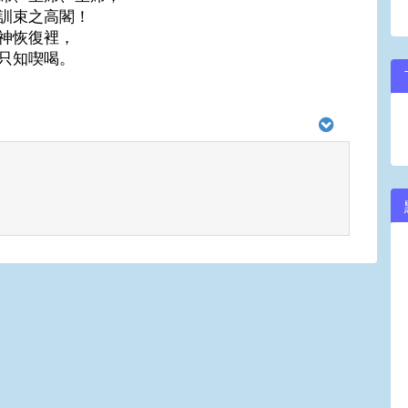
訓束之高閣！
神恢復裡，
只知喫喝。