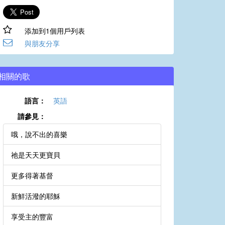
添加到1個用戶列表
與朋友分享
相關的歌
語言：
英語
請參見：
哦，說不出的喜樂
祂是天天更寶貝
更多得著基督
新鮮活潑的耶穌
享受主的豐富