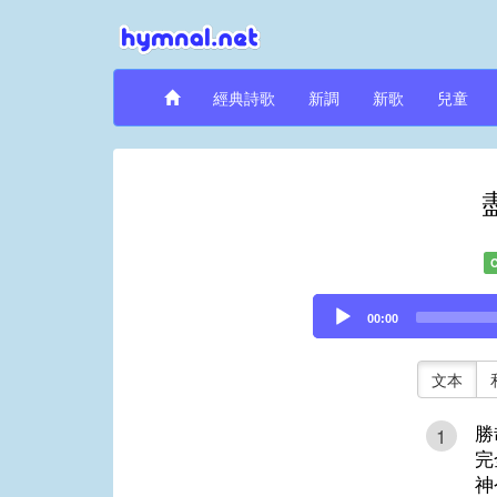
經典詩歌
新調
新歌
兒童
Audio
00:00
Player
文本
勝
1
完
神