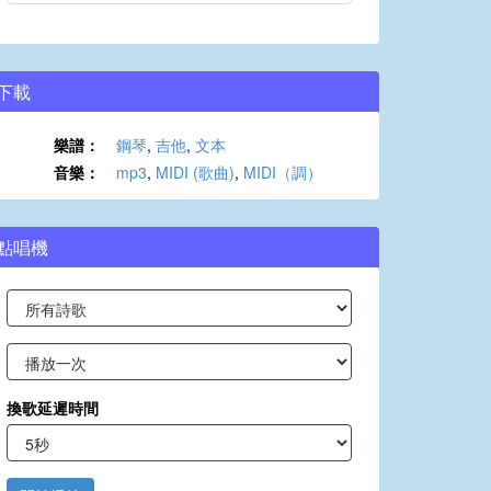
下載
樂譜：
鋼琴
,
吉他
,
文本
音樂：
mp3
,
MIDI (歌曲)
,
MIDI（調）
點唱機
換歌延遲時間