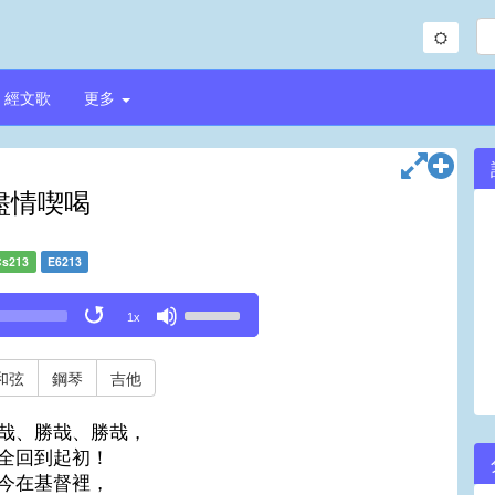
經文歌
更多
盡情喫喝
Cs213
E6213
Use
1x
Up/Down
Arrow
keys
和弦
鋼琴
吉他
to
increase
哉、勝哉、勝哉，
or
全回到起初！
decrease
今在基督裡，
volume.