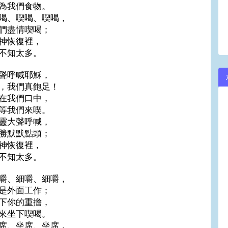
為我們食物。
喝、喫喝、喫喝，
們盡情喫喝；
神恢復裡，
不知太多。
聲呼喊耶穌，
，我們真飽足！
在我們口中，
等我們來喫。
靈大聲呼喊，
勝默默點頭；
神恢復裡，
不知太多。
嚼、細嚼、細嚼，
是外面工作；
下你的重擔，
來坐下喫喝。
席、坐席、坐席，