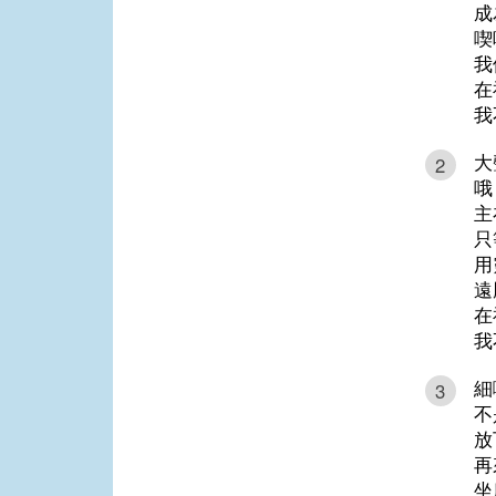
成
喫
我
在
我
大
2
哦
主
只
用
遠
在
我
細
3
不
放
再
坐