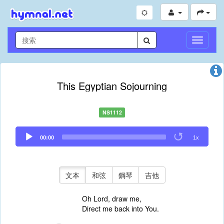
切
換
導
航
This Egyptian Sojourning
NS1112
Audio
00:00
1x
Player
文本
和弦
鋼琴
吉他
Oh Lord, draw me,
Direct me back into You.