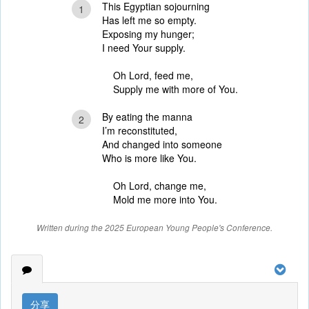
This Egyptian sojourning
1
Has left me so empty.
Exposing my hunger;
I need Your supply.
Oh Lord, feed me,
Supply me with more of You.
By eating the manna
2
I’m reconstituted,
And changed into someone
Who is more like You.
Oh Lord, change me,
Mold me more into You.
Written during the 2025 European Young People's Conference.
分享