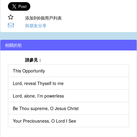
添加到6個用戶列表
與朋友分享
相關的歌
請參見：
This Opportunity
Lord, reveal Thyself to me
Lord, alone, I’m powerless
Be Thou supreme, O Jesus Christ
Your Preciousness, O Lord I See