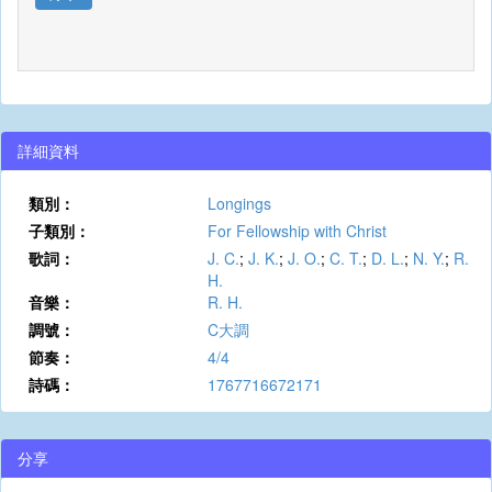
詳細資料
類別：
Longings
子類別：
For Fellowship with Christ
歌詞：
J. C.
;
J. K.
;
J. O.
;
C. T.
;
D. L.
;
N. Y.
;
R.
H.
音樂：
R. H.
調號：
C大調
節奏：
4/4
詩碼：
1767716672171
分享