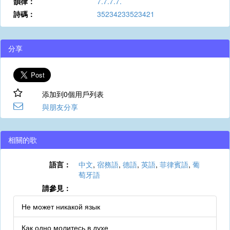
韻律：
7.7.7.7.
詩碼：
35234233523421
分享
添加到0個用戶列表
與朋友分享
相關的歌
語言：
中文
,
宿務語
,
德語
,
英語
,
菲律賓語
,
葡
萄牙語
請參見：
Не может никакой язык
Как одно молитесь в духе