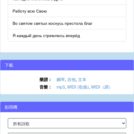
Работу всю Свою
Во святом святых коснусь престола благ
Я каждый день стремлюсь вперёд
下載
樂譜：
鋼琴
,
吉他
,
文本
音樂：
mp3
,
MIDI (歌曲)
,
MIDI（調）
點唱機