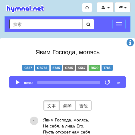
切
換
導
航
Явим Господа, молясь
C567
CB785
E785
G785
K567
R529
T785
Audio
00:00
1x
Player
文本
鋼琴
吉他
Явим Господа, молясь,
1
Не себя, а лишь Его.
Пусть откроет нам себя