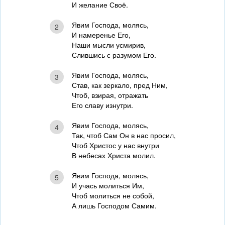
И желание Своё.
Явим Господа, молясь,
2
И намеренье Его,
Наши мысли усмирив,
Слившись с разумом Его.
Явим Господа, молясь,
3
Став, как зеркало, пред Ним,
Чтоб, взирая, отражать
Его славу изнутри.
Явим Господа, молясь,
4
Так, чтоб Сам Он в нас просил,
Чтоб Христос у нас внутри
В небесах Христа молил.
Явим Господа, молясь,
5
И учась молиться Им,
Чтоб молиться не собой,
А лишь Господом Самим.