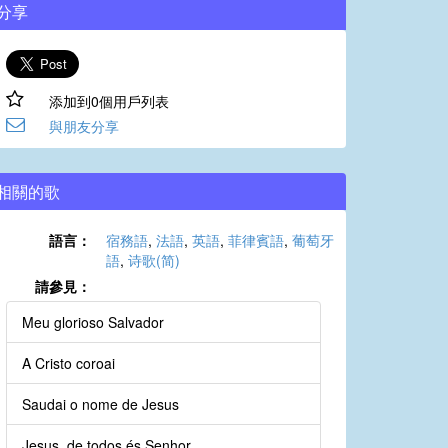
分享
添加到0個用戶列表
與朋友分享
相關的歌
語言：
宿務語
,
法語
,
英語
,
菲律賓語
,
葡萄牙
語
,
诗歌(简)
請參見：
Meu glorioso Salvador
A Cristo coroai
Saudai o nome de Jesus
Jesus, de todos és Senhor