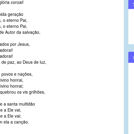
lória coroai!
hida geração
 o eterno Pai,
 o eterno Pai,
de Autor da salvação,
ados por Jesus,
adorai!
adorai!
 de paz, ao Deus de luz,
, povos e nações,
ivino honrai,
ivino honrai;
uebrou os vis grilhões,
e a santa multidão
e a Ele vai,
e a Ele vai;
m ela a canção.