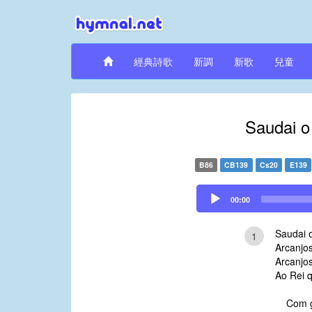
經典詩歌
新調
新歌
兒童
Saudai o
B86
CB139
Cs20
E139
Audio
00:00
Player
Saudai 
1
Arcanjos
Arcanjos
Ao Rei 
Com gl