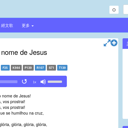
經文歌
更多
 nome de Jesus
F25
K944
P139
R107
S71
T139
Use
1x
Up/Down
Arrow
o nome de Jesus!
keys
, vos prostrai!
to
, vos prostrai!
increase
que se humilhou na cruz,
or
decrease
ória, glória, glória, glória,
volume.