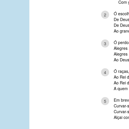
Com g
Ó escol
2
De Deus,
De Deus,
Ao gran
Ó perdo
3
Alegres 
Alegres 
Ao Deus
Ó raças
4
Ao Rei d
Ao Rei d
A quem q
Em brev
5
Curvar-s
Curvar-s
Alçai co