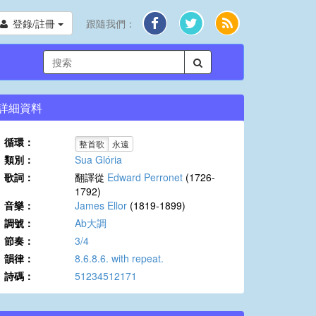
登錄/註冊
跟隨我們：
詳細資料
循環：
整首歌
永遠
類別：
Sua Glória
歌詞：
翻譯從
Edward Perronet
(1726-
1792)
音樂：
James Ellor
(1819-1899)
調號：
Ab大調
節奏：
3/4
韻律：
8.6.8.6. with repeat.
詩碼：
51234512171