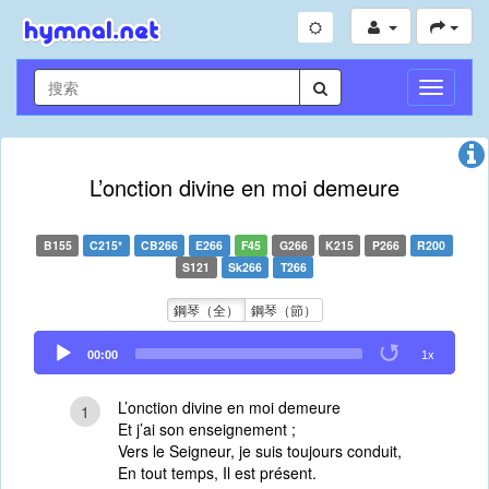
切
換
導
航
L’onction divine en moi demeure
B155
C215*
CB266
E266
F45
G266
K215
P266
R200
S121
Sk266
T266
鋼琴（全）
鋼琴（節）
Audio
00:00
1x
Player
L’onction divine en moi demeure
1
Et j’ai son enseignement ;
Vers le Seigneur, je suis toujours conduit,
En tout temps, Il est présent.