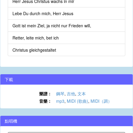
Herr Jesus Christus wachs in mir
Lebe Du durch mich, Herr Jesus
Gott ist mein Ziel, ja nicht nur Frieden will,
Retter, leite mich, bet ich
Christus gleichgestaltet
下載
樂譜：
鋼琴
,
吉他
,
文本
音樂：
mp3
,
MIDI (歌曲)
,
MIDI（調）
點唱機