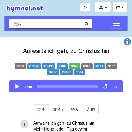
切
換
導
航
Aufwärts ich geh, zu Christus hin
B229
CB396
Cs433
E396
G396
P396
R282
S174
Si396
Sk396
T396
Audio
00:00
1x
Player
文本
文本+
鋼琴
吉他
Aufwärts ich geh, zu Christus hin,
1
Mehr Höhe jeden Tag gewinn;