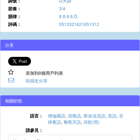
調號：
G大調
節奏：
3/4
韻律：
8.8.8.8.D.
詩碼：
5513321621651312
分享
添加到0個用戶列表
與朋友分享
相關的歌
語言：
僧伽羅語
,
宿務語
,
斯洛伐克語
,
英語
,
菲
律賓語
,
葡萄牙語
,
诗歌(简)
請參見：