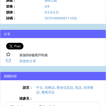
調號：
降B大調
節奏：
6/8
韻律：
8.6.8.6.D.
詩碼：
53721656556711232
分享
添加到0個用戶列表
與朋友分享
相關的歌
語言：
中文
,
宿務語
,
斯洛伐克語
,
英語
,
菲律賓
語
,
葡萄牙語
請參見：