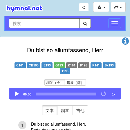
切
換
導
航
Du bist so allumfassend, Herr
C161
CB193
E193
G193
K161
P193
R141
Sk193
T193
鋼琴（全）
鋼琴（節）
Audio
00:00
1x
Player
文本
鋼琴
吉他
Du bist so allumfassend, Herr,
1
Bedeutest uns so viel;