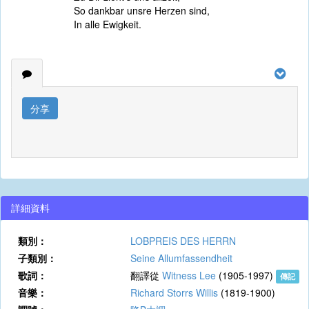
So dankbar unsre Herzen sind,
In alle Ewigkeit.
分享
詳細資料
類別：
LOBPREIS DES HERRN
子類別：
Seine Allumfassendheit
歌詞：
翻譯從
Witness Lee
(1905-1997)
傳記
音樂：
Richard Storrs Willis
(1819-1900)