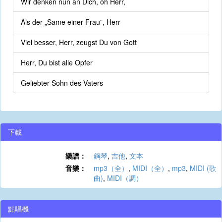
Wir denken nun an Dich, oh Herr,
Als der „Same einer Frau”, Herr
Viel besser, Herr, zeugst Du von Gott
Herr, Du bist alle Opfer
Geliebter Sohn des Vaters
下載
樂譜：
鋼琴
,
吉他
,
文本
音樂：
mp3（全）
,
MIDI（全）
,
mp3
,
MIDI (歌
曲)
,
MIDI（調）
點唱機