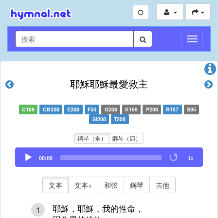
切
換
導
航
耶穌耶穌最愛救主
C169
CB208
E208
F34
G208
K169
P208
R157
S95
Si208
T208
鋼琴（全）
鋼琴（節）
Audio
00:00
1x
Player
文本
文本+
和弦
鋼琴
吉他
耶穌，耶穌，我的性命，
1