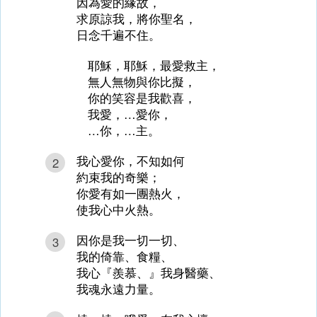
因為愛的緣故，
求原諒我，將你聖名，
日念千遍不住。
耶穌，耶穌，最愛救主，
無人無物與你比擬，
你的笑容是我歡喜，
我愛，…愛你，
…你，…主。
我心愛你，不知如何
2
約束我的奇樂；
你愛有如一團熱火，
使我心中火熱。
因你是我一切一切、
3
我的倚靠、食糧、
我心『羨慕、』我身醫藥、
我魂永遠力量。