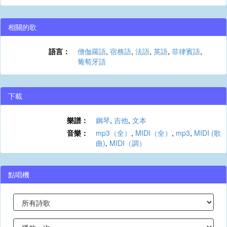
相關的歌
語言：
僧伽羅語
,
宿務語
,
法語
,
英語
,
菲律賓語
,
葡萄牙語
下載
樂譜：
鋼琴
,
吉他
,
文本
音樂：
mp3（全）
,
MIDI（全）
,
mp3
,
MIDI (歌
曲)
,
MIDI（調）
點唱機