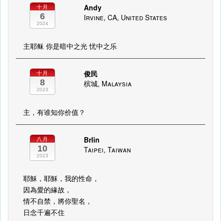
Andy
十月
6
Irvine, CA, United States
2024
主耶稣 你是暗中之光 忧中之乐
俊民
十月
8
槟城, Malaysia
2023
主，有谁知你价值？
Brlin
八月
10
Taipei, Taiwan
2023
耶穌，耶穌，我的性命，
因為愛的緣故，
情不自禁，將你聖名，
日念千遍不住