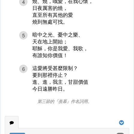
燒、燒，哦愛，在我心懷，
4
日夜厲害的燒，
直至所有其他的愛
燒到無處可找。
暗中之光、憂中之樂、
5
天在地上開始；
耶穌，你是我愛、我歌，
有誰知你價值！
這愛將受甚麼限制？
6
要到那裡停止？
進、進，我主，甘甜價值
今日遠勝昨日。
第三節的『羨慕』作名詞用。