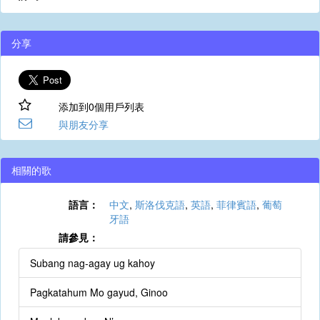
分享
添加到0個用戶列表
與朋友分享
相關的歌
語言：
中文
,
斯洛伐克語
,
英語
,
菲律賓語
,
葡萄
牙語
請參見：
Subang nag-agay ug kahoy
Pagkatahum Mo gayud, Ginoo