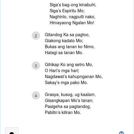
Siga’s bag-ong kinabuhi,
Siga’s Espiritu Mo;
Naghinlo, nagputli nako,
Himayaong Ngalan Mo!
Gitandog Ka sa pagtoo,
2
Giakong kadato Mo;
Bukas ang tanan ko Nimo,
Hatagi sa tanan Mo.
Gihikap Ko ang setro Mo,
3
O Hari’s mga hari;
Nagdawat’s kahupnganan Mo,
Sakay’s mga pako Mo.
Grasya, kusog, ug kaalam,
4
Gisangkapan Mo’s tanan;
Pasigeha sa pagtandog,
Pabilin’s kiliran Mo.