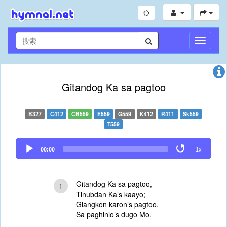
切
換
導
航
Gitandog Ka sa pagtoo
B327
C412
CB559
E559
G559
K412
R411
Sk559
T559
Audio
00:00
1x
Player
Gitandog Ka sa pagtoo,
1
Tinubdan Ka’s kaayo;
Giangkon karon’s pagtoo,
Sa paghinlo’s dugo Mo.