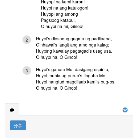
Huyopi na kami karon!
Huypi na ang katulogon!
Huyopi ang among
Pagsibog katapul,
O huypi na mi, Ginoo!
Huypi’s diosnong gugma ug padilaaba,
2
Ginhawai’s langit ang amo nga kalag;
Huyping kawalay pagtagad’s usag usa,
O huypi na, O Ginoo!
Huypi’s gahum Mo, dasigang espiritu,
3
Huypi, buhia ug pun-a’s tinguha Mo;
Huypi hangtud magdilaab kami’s bug-os,
O huypi na, O Ginoo!
分享