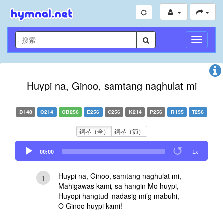
切
換
導
航
Huypi na, Ginoo, samtang naghulat mi
B148
C214
CB256
E256
G256
K214
P256
R195
T256
鋼琴（全）
鋼琴（節）
Audio
00:00
1x
Player
Huypi na, Ginoo, samtang naghulat mi,
1
Mahigawas kami, sa hangin Mo huypi,
Huyopi hangtud madasig mi’g mabuhi,
O Ginoo huypi kami!