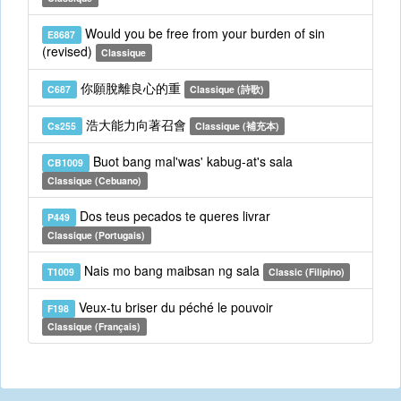
Would you be free from your burden of sin
E8687
(revised)
Classique
你願脫離良心的重
C687
Classique (詩歌)
浩大能力向著召會
Cs255
Classique (補充本)
Buot bang mal'was' kabug-at's sala
CB1009
Classique (Cebuano)
Dos teus pecados te queres livrar
P449
Classique (Portugais)
Nais mo bang maibsan ng sala
T1009
Classic (Filipino)
Veux-tu briser du péché le pouvoir
F198
Classique (Français)