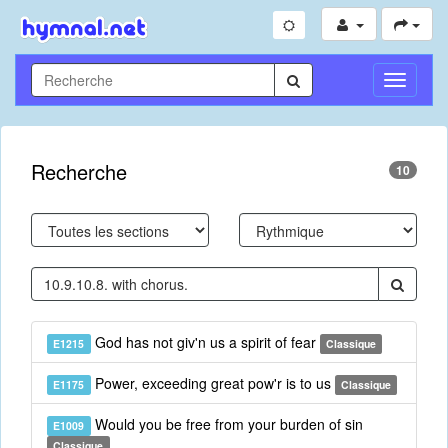
Toggle
Navigati
Recherche
10
God has not giv'n us a spirit of fear
E1215
Classique
Power, exceeding great pow'r is to us
E1175
Classique
Would you be free from your burden of sin
E1009
Classique